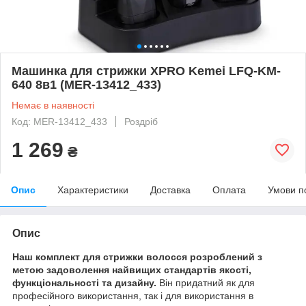
Машинка для стрижки XPRO Kemei LFQ-KM-
640 8в1 (MER-13412_433)
Немає в наявності
Код: MER-13412_433
Роздріб
1 269
₴
Опис
Характеристики
Доставка
Оплата
Умови п
Опис
Наш комплект для стрижки волосся розроблений з
метою задоволення найвищих стандартів якості,
функціональності та дизайну.
Він придатний як для
професійного використання, так і для використання в