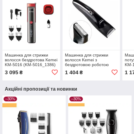
Машинка для стрижки
Машинка для стрижки
Маши
волосся бездротова Kemei
волосся Kemei з
пот
KM-5016 (KM-5016_1386)
бездротовою роботою
KM-1
KM-600 (42232-KM-
1113
3 095
1 404
1 1
₴
₴
600_542)
Акційні пропозиції та новинки
–30%
–30%