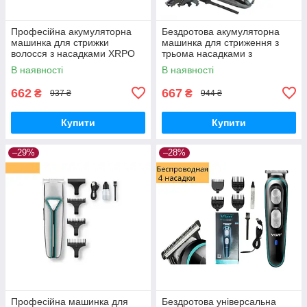
Професійна акумуляторна
Бездротова акумуляторна
машинка для стрижки
машинка для стриження з
волосся з насадками XRPO
трьома насадками з
VGR-030 чорна (41242-
неіржавкої сталі Gemei GM-
В наявності
В наявності
030_283)
6050
662
667
₴
₴
937 ₴
944 ₴
Купити
Купити
–29%
–28%
Професійна машинка для
Бездротова універсальна