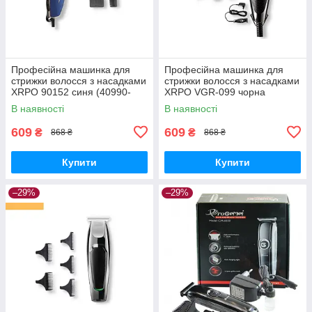
Професійна машинка для
Професійна машинка для
стрижки волосся з насадками
стрижки волосся з насадками
XRPO 90152 синя (40990-
XRPO VGR-099 чорна
DSP-90152)
(41467-099_378)
В наявності
В наявності
609
609
₴
₴
868 ₴
868 ₴
Купити
Купити
–29%
–29%