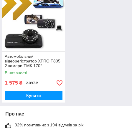
Автомобільний
відеорегістратор XPRO T805
2 камери ТМК 170°
1920х1080(MER-14059_840)
В наявності
1 575
₴
2 097 ₴
Купити
Про нас
92% позитивних з 194 відгуків за рік