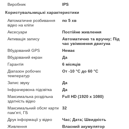
Виробник
IPS
Користувальницькі характеристики
Автоматичне розбивання
по 5 хв
відео на кліпи
Аксесуари
Постійне живлення
Активація запису
Автоматично та вручну; Під
час увімкнення двигуна
Вбудований GPS
Немає
Вбудований екран
Да
Гарантія
6 місяців
Діапазон робочих
От -10 °С до 60 °С
температур
Запис звуку
Да
Інфрачервона підсвітка
Да
Максимальна роздільна
Full HD (1920 x 1080)
здатність відео
Максимальний обсяг карти
32
пам'яті, ГБ
Друк інформації у відео
Час; Дата; Швидкість
Живлення
Власний акумулятор