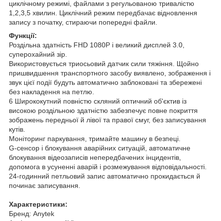
циклічному режимі, файлами з регульованою тривалістю
1,2,3,5 хвилин. Циклічний режим передбачає відновлення
запису з початку, стираючи попередні файли.
Функції:
Роздільна здатність FHD 1080P і великий дисплей 3.0,
суперохайний зір.
Використовується триосьовий датчик сили тяжіння. Щойно
пришвидшення транспортного засобу виявлено, зображення і
звук цієї події будуть автоматично заблоковані та збережені
без накладення на петлю.
6 Ширококутний повністю скляний оптичний об'єктив із
високою роздільною здатністю забезпечує повне покриття
зображень передньої й лівої та правої смуг, без записування
кутів.
Моніторинг паркування, тримайте машину в безпеці.
G-сенсор і блокування аварійних ситуацій, автоматичне
блокування відеозаписів непередбачених інцидентів,
допомога в усуненні аварій і розмежування відповідальності.
24-годинний петльовий запис автоматично прокидається й
починає записування.
Характеристики:
Бренд: Anytek