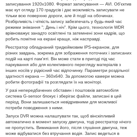
записування 1920х1080. Формат записування — AVI. Об'єктив
має кут огляду 170 градусів і дає можливість записувати не
тільки всю поверхню дороги, але й події на обочинах.
Розбірливість і чіткість запису забезпечать у будь-який час
режими знімання "; Динь і ніч". Крім цього, технологія WDR
врівноважує занадто освітлені та затемнені зони кадрів, що
робить помітне на екрані краще, ніж насправді.
Реєстратор обладнаний тридюймовим IPS-екраном, для
різних завдань, зокрема для зображення поточних і записаних
подій на карті пам'яті. Він може стати в пригоді під час
паркування або для колективного перегляду матеріалів з
інших носіїв у рідкісний час відпочинку. Параметри роздільної
здатності екрана — 360х640. За допомогою камери можна
робити фотографії та розглядати їх на моніторі.
У разі непередбачених обставин і поштовхів автомобіля
система G-sensor блокує і зберігає файли, записані в цей
період. Вони залишаються невідривними для можливої
потреби поводження з ними.
Запуск DVR можна налаштувати так, щоб вінскіпливий
автоматично в момент запуску двигуна, тоді реєстратор нічого
не пропустить. Вимикання його, після глушіння двигуна, теж
може відбуватися без втручання водія. Запис ведеться в