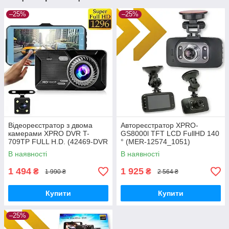
–25%
–25%
Відеореєстратор з двома
Автореєстратор XPRO-
камерами XPRO DVR T-
GS8000l TFT LCD FullHD 140
709TP FULL H.D. (42469-DVR
° (MER-12574_1051)
T-709TP_921)
В наявності
В наявності
1 494
1 925
₴
₴
1 990 ₴
2 564 ₴
Купити
Купити
–25%