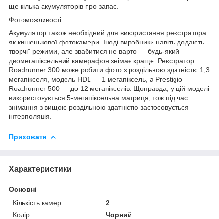
ще кілька акумуляторів про запас.
Фотоможливості
Акумулятор також необхідний для використання реєстратора
як кишенькової фотокамери. Іноді виробники навіть додають
творчі" режими, але звабитися не варто — будь-який
двомегапіксельний камерафон знімає краще. Реєстратор
Roadrunner 300 може робити фото з роздільною здатністю 1,3
мегапікселя, модель HD1 — 1 мегапіксель, а Prestigio
Roadrunner 500 — до 12 мегапікселів. Щоправда, у цій моделі
використовується 5-мегапіксельна матриця, тож під час
знімання з вищою роздільною здатністю застосовується
інтерполяція.
Приховати
Характеристики
Основні
Кількість камер
2
Колір
Чорний