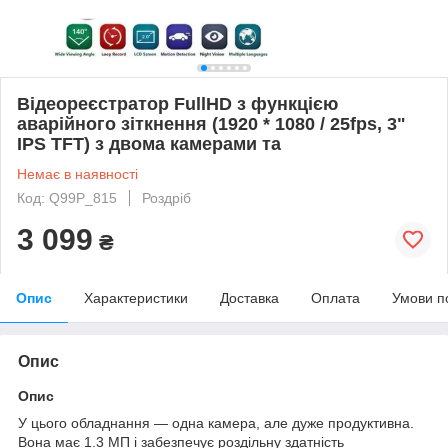
Відеореєстратор FullHD з функцією
аварійного зіткнення (1920 * 1080 / 25fps, 3"
IPS TFT) з двома камерами та
Немає в наявності
Код: Q99P_815
Роздріб
3 099
₴
Опис
Характеристики
Доставка
Оплата
Умови п
Опис
Опис
У цього обладнання — одна камера, але дуже продуктивна.
Вона має 1.3 МП і забезпечує роздільну здатність