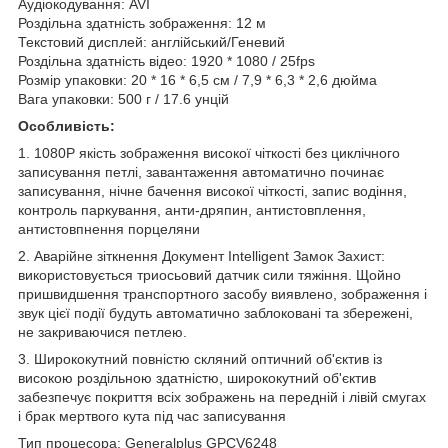
Аудіокодування: AVI
Роздільна здатність зображення: 12 м
Текстовий дисплей: англійський/Геневий
Роздільна здатність відео: 1920 * 1080 / 25fps
Розмір упаковки: 20 * 16 * 6,5 см / 7,9 * 6,3 * 2,6 дюйма
Вага упаковки: 500 г / 17.6 унцій
Особливість:
1. 1080P якість зображення високої чіткості без циклічного
записування петлі, завантаження автоматично починає
записування, нічне бачення високої чіткості, запис водіння,
контроль паркування, анти-дряпин, антистовплення,
антистовпнення порцеляни
2. Аварійне зіткнення Документ Intelligent Замок Захист:
використовується триосьовий датчик сили тяжіння. Щойно
пришвидшення транспортного засобу виявлено, зображення і
звук цієї події будуть автоматично заблоковані та збережені,
не закриваючися петлею.
3. Ширококутний повністю скляний оптичний об'єктив із
високою роздільною здатністю, ширококутний об'єктив
забезпечує покриття всіх зображень на передній і лівій смугах
і брак мертвого кута під час записування
Тип процесора: Generalplus GPCV6248