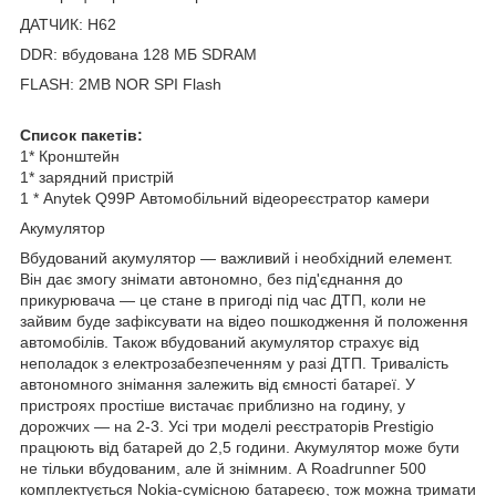
ДАТЧИК: H62
DDR: вбудована 128 МБ SDRAM
FLASH: 2MB NOR SPI Flash
Список пакетів:
1* Кронштейн
1* зарядний пристрій
1 * Anytek Q99P Автомобільний відеореєстратор камери
Акумулятор
Вбудований акумулятор — важливий і необхідний елемент.
Він дає змогу знімати автономно, без під'єднання до
прикурювача — це стане в пригоді під час ДТП, коли не
зайвим буде зафіксувати на відео пошкодження й положення
автомобілів. Також вбудований акумулятор страхує від
неполадок з електрозабезпеченням у разі ДТП. Тривалість
автономного знімання залежить від ємності батареї. У
пристроях простіше вистачає приблизно на годину, у
дорожчих — на 2-3. Усі три моделі реєстраторів Prestigio
працюють від батарей до 2,5 години. Акумулятор може бути
не тільки вбудованим, але й знімним. А Roadrunner 500
комплектується Nokia-сумісною батареєю, тож можна тримати