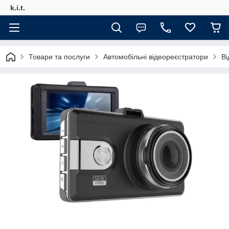
k.i.t.
Товари та послуги
Автомобільні відеореєстратори
Ві