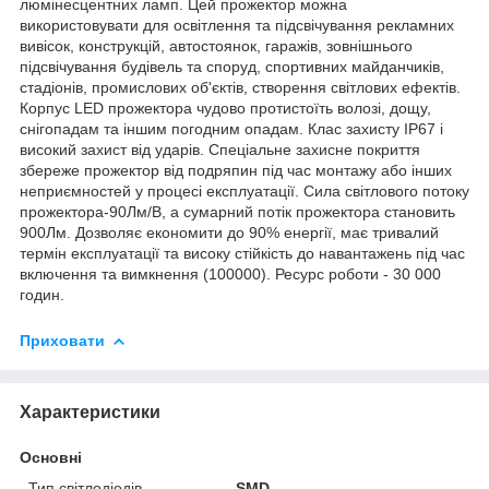
люмінесцентних ламп. Цей прожектор можна
використовувати для освітлення та підсвічування рекламних
вивісок, конструкцій, автостоянок, гаражів, зовнішнього
підсвічування будівель та споруд, спортивних майданчиків,
стадіонів, промислових об'єктів, створення світлових ефектів.
Корпус LED прожектора чудово протистоїть волозі, дощу,
снігопадам та іншим погодним опадам. Клас захисту IP67 і
високий захист від ударів. Спеціальне захисне покриття
збереже прожектор від подряпин під час монтажу або інших
неприємностей у процесі експлуатації. Сила світлового потоку
прожектора-90Лм/В, а сумарний потік прожектора становить
900Лм. Дозволяє економити до 90% енергії, має тривалий
термін експлуатації та високу стійкість до навантажень під час
включення та вимкнення (100000). Ресурс роботи - 30 000
годин.
Приховати
Характеристики
Основні
Тип світлодіодів
SMD