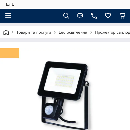
k.i.t.
Товари та послуги
Led освітлення
Прожектор світлод