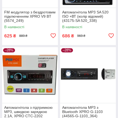
FM модулятор з бездротовим
Автомагнітола MP3 SA 520
підключенням XPRO V9 BT
ISO +ВТ (колір відомий)
(5574_249)
(43175-SA 520_338)
В наявності
В наявності
625
686
₴
₴
889 ₴
969 ₴
–28%
–28%
Автомагнітола з підтримкою
Автомагнітола MP3 з
MP3, швидкою зарядкою
Bluetooth XPRO G-1103
2.1A, XPRO CTC-2202
(44565-G-1103_364)