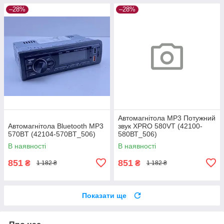
–28%
–28%
Автомагнітола MP3 Потужний
Автомагнітола Bluetooth MP3
звук XPRO 580VT (42100-
570BT (42104-570BT_506)
580ВТ_506)
В наявності
В наявності
851
851
₴
₴
1 182 ₴
1 182 ₴
Показати ще