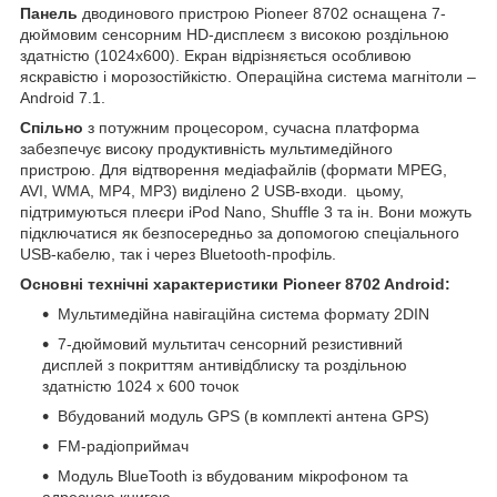
Панель
дводинового пристрою Pioneer 8702 оснащена 7-
дюймовим сенсорним HD-дисплеєм з високою роздільною
здатністю (1024х600). Екран відрізняється особливою
яскравістю і морозостійкістю. Операційна система магнітоли –
Android 7.1.
Спільно
з потужним процесором, сучасна платформа
забезпечує високу продуктивність мультимедійного
пристрою. Для відтворення медіафайлів (формати MPEG,
AVI, WMA, MP4, MP3) виділено 2 USB-входи. цьому,
підтримуються плеєри iPod Nano, Shuffle 3 та ін. Вони можуть
підключатися як безпосередньо за допомогою спеціального
USB-кабелю, так і через Bluetooth-профіль.
Основні технічні характеристики Pioneer 8702 Android:
Мультимедійна навігаційна система формату 2DIN
7-дюймовий мультитач сенсорний резистивний
дисплей з покриттям антивідблиску та роздільною
здатністю 1024 x 600 точок
Вбудований модуль GPS (в комплекті антена GPS)
FM-радіоприймач
Модуль BlueTooth із вбудованим мікрофоном та
адресною книгою