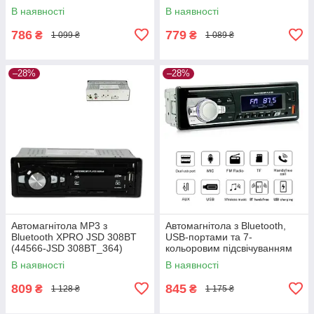
(44846-CTC-2202_368)
В наявності
В наявності
786
779
₴
₴
1 099 ₴
1 089 ₴
–28%
–28%
Автомагнітола MP3 з
Автомагнітола з Bluetooth,
Bluetooth XPRO JSD 308BT
USB-портами та 7-
(44566-JSD 308BT_364)
кольоровим підсвічуванням
XPRO JSD-521 BT (42460-
В наявності
В наявності
JSD-521_506)
809
845
₴
₴
1 128 ₴
1 175 ₴