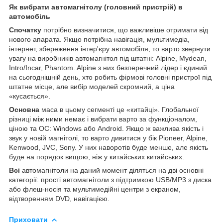
Як вибрати автомагнітолу (головний пристрій) в
автомобіль
Спочатку
потрібно визначитися, що важливіше отримати від
нового апарата. Якщо потрібна навігація, мультимедіа,
інтернет, збереження інтер'єру автомобіля, то варто звернути
увагу на виробників автомагнітол під штатні: Alpine, Mydean,
Intro/Incar, Phantom. Alpine з них безперечний лідер і єдиний
на сьогоднішній день, хто робить фірмові головні пристрої під
штатне місце, але вибір моделей скромний, а ціна
«кусається».
Основна
маса в цьому сегменті це «китайці». Глобальної
різниці між ними немає і вибрати варто за функціоналом,
ціною та ОС: Windows або Android. Якщо ж важлива якість і
звук у новій магнітолі, то варто дивитися у бік Pioneer, Alpine,
Kenwood, JVC, Sony. У них наворотів буде менше, але якість
буде на порядок вищою, ніж у китайських китайських.
Всі
автомагнітоли на даний момент діляться на дві основні
категорії: прості автомагнітоли з підтримкою USB/MP3 з диска
або флеш-носія та мультимедійні центри з екраном,
відтворенням DVD, навігацією.
Приховати