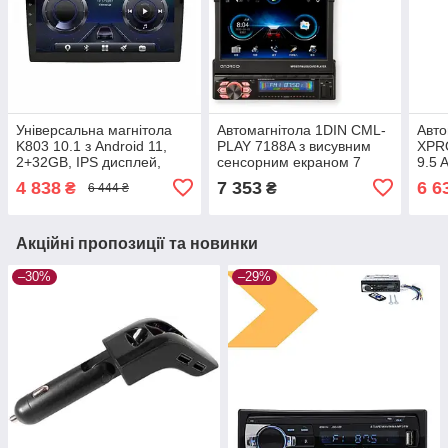
Універсальна магнітола
Автомагнітола 1DIN CML-
Авто
K803 10.1 з Android 11,
PLAY 7188A з висувним
XPR
2+32GB, IPS дисплей,
сенсорним екраном 7
9.5 
підтримка 4G, Wi-Fi,
дюймів, Android 9.0, GPS,
GPS 
4 838
7 353
6 6
₴
₴
6 444 ₴
Bluetooth, GPS (42449-
BT, WI-FI, USB, AUX від
958
K803C_2992)
XPRO
Акційні пропозиції та новинки
–30%
–29%