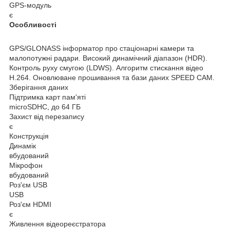
GPS-модуль
є
Особливості
GPS/GLONASS інформатор про стаціонарні камери та
малопотужні радари. Високий динамічний діапазон (HDR).
Контроль руху смугою (LDWS). Алгоритм стискання відео
H.264. Оновлюване прошивання та бази даних SPEED CAM.
Зберігання даних
Підтримка карт пам'яті
microSDHC, до 64 ГБ
Захист від перезапису
є
Конструкція
Динамік
вбудований
Мікрофон
вбудований
Роз'єм USB
USB
Роз'єм HDMI
є
Живлення відеореєстратора