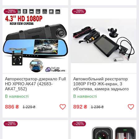
–28%
–28%
Автореєстратор-дзеркало Full
Автомобільний реєстратор
HD XPRO AK47 (42683-
1080P FHD ЖК-екран, 3
AK47_552)
об'єктива, камера заднього
виду, обзор 170 XPRO
В наявності
В наявності
Чорний (43450-_770)
886
892
₴
₴
1 229 ₴
1 236 ₴
–28%
–26%