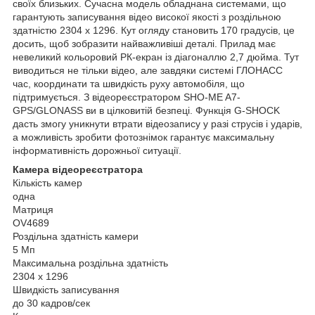
своїх близьких. Сучасна модель обладнана системами, що
гарантують записування відео високої якості з роздільною
здатністю 2304 х 1296. Кут огляду становить 170 градусів, це
досить, щоб зобразити найважливіші деталі. Прилад має
невеликий кольоровий РК-екран із діагоналлю 2,7 дюйма. Тут
виводиться не тільки відео, але завдяки системі ГЛОНАСС
час, координати та швидкість руху автомобіля, що
підтримується. З відеореєстратором SHO-ME A7-
GPS/GLONASS ви в цілковитій безпеці. Функція G-SHOCK
дасть змогу уникнути втрати відеозапису у разі струсів і ударів,
а можливість зробити фотознімок гарантує максимальну
інформативність дорожньої ситуації.
Камера відеореєстратора
Кількість камер
одна
Матриця
OV4689
Роздільна здатність камери
5 Мп
Максимальна роздільна здатність
2304 х 1296
Швидкість записування
до 30 кадров/сек