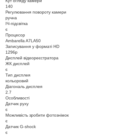
Кут огляду камери
140
Регулювання повороту камери
ручна
ІЧ-підсвітка
є
Процесор
Ambarella A7LA50
Записування у форматі HD
1296p
Дисплей відеореєстратора
ЖК дисплей
є
Тип дисплея
кольоровий
Діагональ дисплея
2.7
Особливості
Датчик руху
є
Можливість зробити фотознімок
є
Датчик G-shock
є