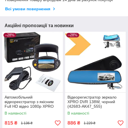
Всі умови повернення
Акційні пропозиції та новинки
–28%
–28%
Автомобільний
Відеорегистратор зеркало
відеореєстратор з якісним
XPRO DVR 138W, чорний
Full HD відео 1080p XPRO
(42683-AK47_555)
PM-P10 (GR- 124_393)
В наявності
В наявності
815
886
₴
₴
1 136 ₴
1 229 ₴