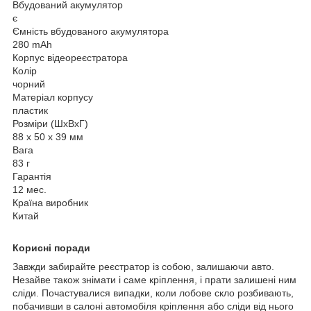
Вбудований акумулятор
є
Ємність вбудованого акумулятора
280 mAh
Корпус відеореєстратора
Колір
чорний
Матеріал корпусу
пластик
Розміри (ШхВхГ)
88 х 50 х 39 мм
Вага
83 г
Гарантія
12 мес.
Країна виробник
Китай
Корисні поради
Завжди забирайте реєстратор із собою, залишаючи авто.
Незайве також знімати і саме кріплення, і прати залишені ним
сліди. Почастувалися випадки, коли лобове скло розбивають,
побачивши в салоні автомобіля кріплення або сліди від нього