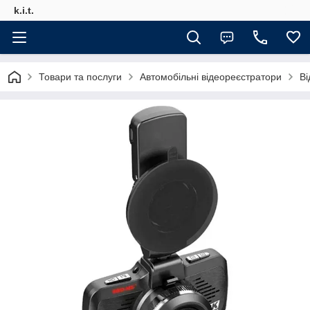
k.i.t.
Товари та послуги
Автомобільні відеореєстратори
Ві