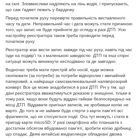
на склі. Зловмислики наділяють на лінь водія, і припускають,
що сам ґаджет лежить у бардачку.
Перед початком руху перевірте правильність виставленого
часу та дати. Неправильний час і дата можуть стати причиною
того, що запис не буде прийняте до огляду в разі ДТП. Усю
настройку реєстратора також треба проводити перед
початком руху.
Реєстратор має вести запис завжди під час руху, навіть під час
їзди на подвір'ї та з маленькою швидкістю. ДТП та інші спірні
ситуації можуть виникнути несподівано та де завгодно.
Водночас треба мати пристрій або носій, куди можна
скопіювати (за потреби) за потреби відеоролик і звичайний
паперовий, а найкраще самозаклеювальний напівпрозорий
конверт. Все це може знадобитися в разі ДТП. Річ у тім, що
дані реєстратора вважатимуться доказом у знищенні, тільки в
тому разі, якщо вони будуть віддані гайкам безпосередньо на
місці ДТП. Віддавати оригінал записів, не зробивши копію не
варто. До того ж не зайвим буде стерти з карти пам'яті всі
фрагменти, що не стосуються події. Ось тут можуть і стати в
пригоді карти microSD. У разі смартфона або планшета з
достатнім обсягом вбудованої пам'яті, зробити копію дрібниці,
що спадає. Деякі китайські медіаплеєри обладнані двома