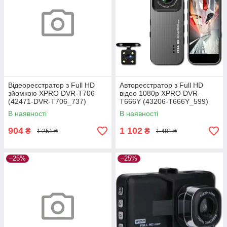
Відеореєстратор з Full HD
Автореєстратор з Full HD
зйомкою XPRO DVR-T706
відео 1080p XPRO DVR-
(42471-DVR-T706_737)
T666Y (43206-T666Y_599)
В наявності
В наявності
904
1 102
₴
₴
1 251 ₴
1 481 ₴
–25%
–25%