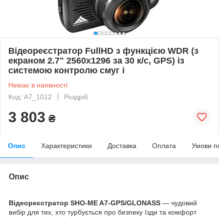
Відеореєстратор FullHD з функцією WDR (з
екраном 2.7" 2560x1296 за 30 к/с, GPS) із
системою контролю смуг і
Немає в наявності
Код: A7_1012
Роздріб
3 803
₴
Опис
Характеристики
Доставка
Оплата
Умови п
Опис
Відеореєстратор SHO-ME A7-GPS/GLONASS
— чудовий
вибір для тих, хто турбується про безпеку їзди та комфорт