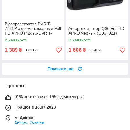
Відеореєстратор DVR T-
713TP з двома камерами Full
Авторегистратор Q06 Full HD
HD XPRO (42470-DVR T-
XPRO Черный (Q06_921)
713TP_783)
В наявності
В наявності
1 389
1 606
₴
₴
1 851 ₴
2 140 ₴
Показати ще
Про нас
91% позитивних з 195 відгуків за рік
Працює з 18.07.2023
м. Дніпро
Дніпро, Україна