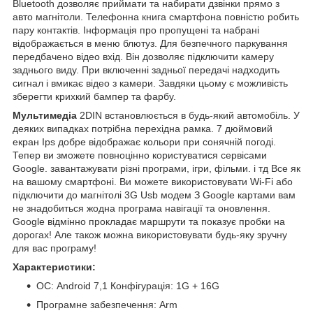
Bluetooth дозволяє приймати та набирати дзвінки прямо з
авто магнітоли. Телефонна книга смартфона повністю робить
пару контактів. Інформація про пропущені та набрані
відображається в меню блютуз. Для безпечного паркування
передбачено відео вхід. Він дозволяє підключити камеру
заднього виду. При включенні задньої передачі надходить
сигнал і вмикає відео з камери. Завдяки цьому є можливість
зберегти крихкий бампер та фарбу.
Мультимедіа
2DIN встановлюється в будь-який автомобіль. У
деяких випадках потрібна перехідна рамка. 7 дюймовий
екран Ips добре відображає кольори при сонячній погоді.
Тепер ви зможете повноцінно користуватися сервісами
Google. завантажувати різні програми, ігри, фільми. і тд Все як
на вашому смартфоні. Ви можете використовувати Wi-Fi або
підключити до магнітолі 3G Usb модем З Google картами вам
не знадобиться жодна програма навігації та оновлення.
Google відмінно прокладає маршрути та показує пробки на
дорогах! Але також можна використовувати будь-яку зручну
для вас програму!
Характеристики:
ОС: Android 7,1 Конфігурація: 1G + 16G
Програмне забезпечення: Arm