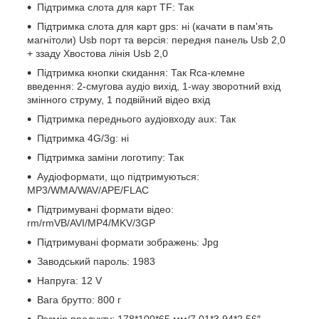
Підтримка слота для карт TF: Так
Підтримка слота для карт gps: ні (качати в пам'ять
магнітоли) Usb порт та версія: передня панель Usb 2,0
+ ззаду Хвостова лінія Usb 2,0
Підтримка кнопки скидання: Так Rca-клемне
введення: 2-смугова аудіо вихід, 1-way зворотний вхід
змінного струму, 1 подвійний відео вхід
Підтримка переднього аудіовходу aux: Так
Підтримка 4G/3g: ні
Підтримка заміни логотипу: Так
Аудіоформати, що підтримуються:
MP3/WMA/WAV/APE/FLAC
Підтримувані формати відео:
rm/rmVB/AVI/MP4/MKV/3GP
Підтримувані формати зображень: Jpg
Заводський пароль: 1983
Напруга: 12 V
Вага брутто: 800 г
Розмір продукту: 178*100*65 мм/7,01*3,94*2,56″