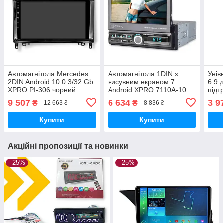
Автомагнітола Mercedes
Автомагнітола 1DIN з
Унів
2DIN Android 10.0 3/32 Gb
висувним екраном 7
6.9 
XPRO PI-306 чорний
Android XPRO 7110A-10
підт
(42111-PI-306_5649)
на XPRO 7110A-10.
XPRO
9 507
6 634
3 9
₴
₴
12 663 ₴
8 836 ₴
628
Купити
Купити
Акційні пропозиції та новинки
–25%
–25%