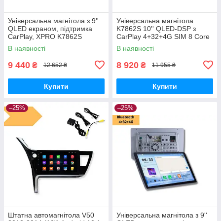
Універсальна магнітола з 9''
Універсальна магнітола
QLED екраном, підтримка
K7862S 10'' QLED-DSP з
CarPlay, XPRO K7862S
CarPlay 4+32+4G SIM 8 Core
Android 12 RGB (43334-
В наявності
В наявності
K7862S- 10''_7826)
9 440
8 920
₴
₴
12 652 ₴
11 955 ₴
Купити
Купити
–25%
–25%
Штатна автомагнітола V50
Універсальна магнітола з 9''