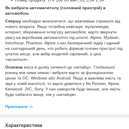
Як вибрати автомагнітолу (головний пристрій) в
автомобіль
Спершу
необхідно визначитися, що важливіше отримати від
нового апарата. Якщо потрібна навігація, мультимедіа,
інтернет, збереження інтер'єру автомобіля, варто звернути
увагу на виробників автомагнітол під штатні: Alpine, Mydean,
Intro/Incar, Phantom. Alpine з них безперечний лідер і єдиний
на сьогоднішній день, хто робить фірмові головні пристрої під
штатне місце, але вибір моделей скромний, а ціна
«кусається».
Основна
маса в цьому сегменті це «китайці». Глобальної
різниці між ними немає і вибрати варто за функціоналом,
ціною та ОС: Windows або Android. Якщо ж важлива якість та
звук у новій магнітолі, то варто дивитися у бік Pioneer, Alpine,
Kenwood, JVC, Sony. У них наворотів буде менше, але якість
буде набагато вище, ніж у «китайців».
Приховати
Характеристики