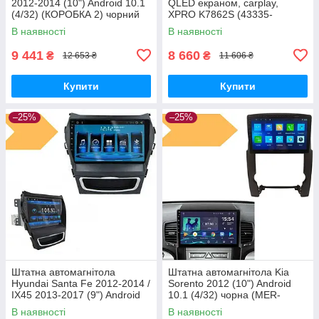
2012-2014 (10") Android 10.1
QLED екраном, carplay,
(4/32) (КОРОБКА 2) чорний
XPRO K7862S (43335-
(MER-14129_5615)
K7862S- 9''_7596)
В наявності
В наявності
9 441
8 660
₴
₴
12 653 ₴
11 606 ₴
Купити
Купити
–25%
–25%
Штатна автомагнітола
Штатна автомагнітола Kia
Hyundai Santa Fe 2012-2014 /
Sorento 2012 (10") Android
IX45 2013-2017 (9") Android
10.1 (4/32) чорна (MER-
10.1 (4/32) (КОРОБКА 1)
14114_5673)
В наявності
В наявності
чорна (MER-14149_5671)