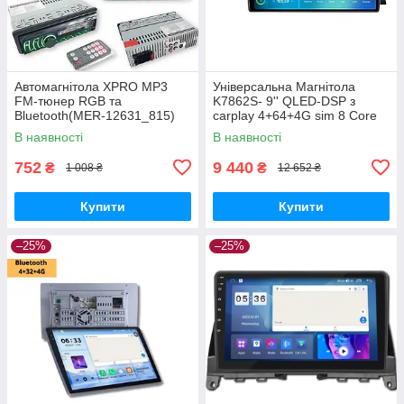
Автомагнітола XPRO MP3
Універсальна Магнітола
FM-тюнер RGB та
K7862S- 9'' QLED-DSP з
Bluetooth(MER-12631_815)
carplay 4+64+4G sim 8 Core
Android 12 RGB (43336-
В наявності
В наявності
K7862S- 9''_6906)
752
9 440
₴
₴
1 008 ₴
12 652 ₴
Купити
Купити
–25%
–25%