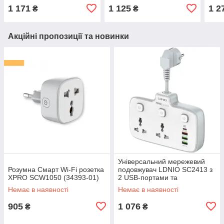
(22012-01_412)
(34392-01)
(406
1 171
1 125
1 2
₴
₴
Акційні пропозиції та новинки
Універсальний мережевий
Розумна Смарт Wi-Fi розетка
подовжувач LDNIO SC2413 з
XPRO SCW1050 (34393-01)
2 USB-портами та
підтримкою PD і QC 3.0
Немає в наявності
Немає в наявності
(34396-01_316)
905
1 076
₴
₴