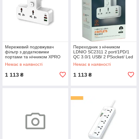
Мережевий подовжувач
Переходник з нічником
фільтр з додатковими
LDNIO SC2311 2 port/1PD/1
портами та нічником XPRO
QC 3.0/1 USB/ 2 PSocket/ Led
SC2311 (34394-01)
lamp (34394-01_336)
Немає в наявності
Немає в наявності
1 113
1 113
₴
₴