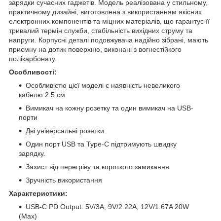
зарядки сучасних гаджетів. Модель реалізована у стильному,
практичному дизайні, виготовлена з використанням якісних
електронних компонентів та міцних матеріалів, що гарантує її
тривалий термін служби, стабільність вихідних струму та
напруги. Корпусні деталі подовжувача надійно зібрані, мають
приємну на дотик поверхню, виконані з вогнестійкого
полікарбонату.
Особливості:
Особливістю цієї моделі є наявність невеликого
кабелю 2.5 см
Вимикач на кожну розетку та один вимикач на USB-
порти
Дві універсальні розетки
Один порт USB та Type-C підтримують швидку
зарядку.
Захист від перегріву та короткого замикання
Зручність використання
Характеристики:
USB-C PD Output: 5V/3A, 9V/2.22A, 12V/1.67A 20W
(Max)