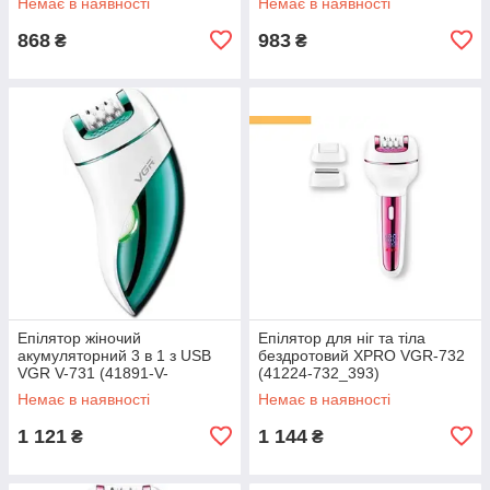
Немає в наявності
Немає в наявності
70081_323)
868
983
₴
₴
Епілятор жіночий
Епілятор для ніг та тіла
акумуляторний 3 в 1 з USB
бездротовий XPRO VGR-732
VGR V-731 (41891-V-
(41224-732_393)
731_414)
Немає в наявності
Немає в наявності
1 121
1 144
₴
₴