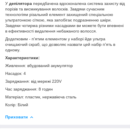
У
депілятора
передбачена вдосконалена система захисту від
порізів та висмикування волосків. Завдяки сучасним
технологіям різальний елемент захищений спеціальною
ультратонкою сіткою, яка запобігає подразненню шкіри.
Завдяки чотирма різними насадками ви можете бути впевнені
в ефективності видалення небажаного волосся.
Додатковим - п'ятим елементом у наборі йде ультра
очищаючий скраб, що дозволяє назвати цей набір п'ять в
одному.
Характеристики:
Живлення: вбудований акумулятор
Насадок: 4
Заряджання: від мережі 220V
Час заряджання: 8 годин
Матеріал: пластик, нержавіюча сталь
Колір: Білий
Приховати