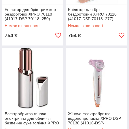
Епілятор для брів триммер
Епілятор для брів
бездротової XPRO 70118
бездротовий XPRO 70118
(41017-DSP 70118_250)
(41017-DSP 70118_277)
Немає в наявності
Немає в наявності
754
754
₴
₴
Електробритва жіноча
Жіноча електробритва
електрична для обличчя
водонепроникна XPRO DSP
безпечне сухе гоління XPRO
70136 (41016-DSP-
DSP 70081 (41015-DSP-
70136_575)