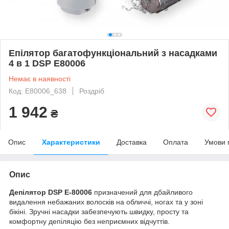
Епілятор багатофункціональний з насадками
4 в 1 DSP E80006
Немає в наявності
Код: E80006_638
Роздріб
1 942
₴
Опис
Характеристики
Доставка
Оплата
Умови 
Опис
Депілятор DSP E
-80006
призначений для дбайливого
видалення небажаних волосків на обличчі, ногах та у зоні
бікіні. Зручні насадки забезпечують швидку, просту та
комфортну депіляцію без неприємних відчуттів.