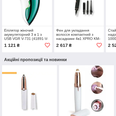
Епілятор жіночий
Фен для укладання
Стай
акумуляторний 3 в 1 з
волосся компактний з
надз
USB VGR V-731 (41891-V-
насадками 4в1 XPRO KM-
1000
731_414)
9203 чорний (41074-
500
1 121
2 617
2 5
₴
₴
15841_1115)
Акційні пропозиції та новинки