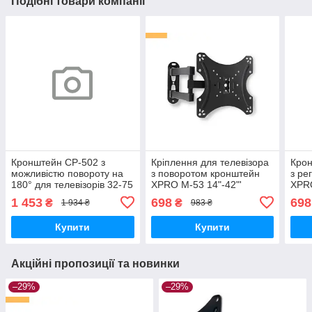
Подібні товари компанії
Кронштейн CP-502 з
Кріплення для телевізора
Крон
можливістю повороту на
з поворотом кронштейн
з ре
180° для телевізорів 32-75
XPRO M-53 14"-42"'
XPRO
дюймів від XPRO (42924-
(41454-M53_418)
M53
1 453
698
698
₴
₴
1 934 ₴
983 ₴
CP-502_822)
Купити
Купити
Акційні пропозиції та новинки
–29%
–29%