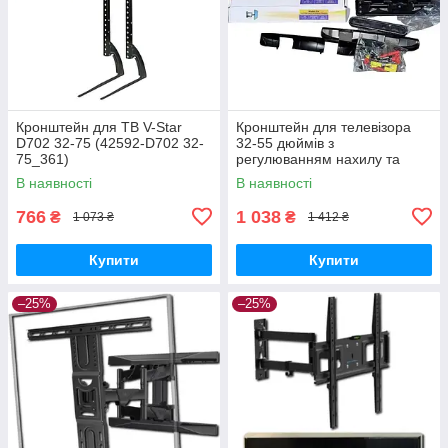
Кронштейн для ТВ V-Star
Кронштейн для телевізора
D702 32-75 (42592-D702 32-
32-55 дюймів з
75_361)
регулюванням нахилу та
поворотним механізмом
В наявності
В наявності
XPRO Wall Mount P4 (42406-
WALL MOUNT P4_557)
766
1 038
₴
₴
1 073 ₴
1 412 ₴
Купити
Купити
–25%
–25%