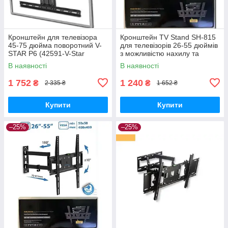
Кронштейн для телевізора
Кронштейн TV Stand SH-815
45-75 дюйма поворотний V-
для телевізорів 26-55 дюймів
STAR P6 (42591-V-Star
з можливістю нахилу та
P6_1016)
повороту XPRO (44658-SH-
В наявності
В наявності
815_686)
1 752
1 240
₴
₴
2 335 ₴
1 652 ₴
Купити
Купити
–25%
–25%