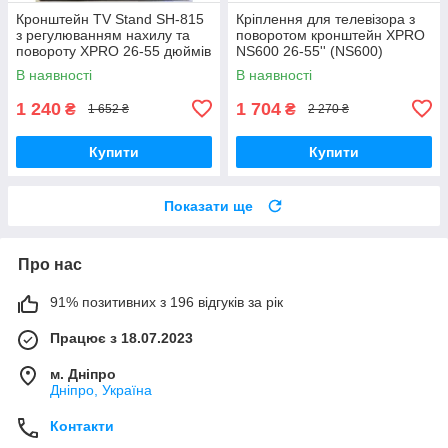
Кронштейн TV Stand SH-815
Кріплення для телевізора з
з регулюванням нахилу та
поворотом кронштейн XPRO
повороту XPRO 26-55 дюймів
NS600 26-55'' (NS600)
(44658-SH-815_689)
В наявності
В наявності
1 240
1 704
₴
₴
1 652 ₴
2 270 ₴
Купити
Купити
Показати ще
Про нас
91% позитивних з 196 відгуків за рік
Працює з 18.07.2023
м. Дніпро
Дніпро, Україна
Контакти