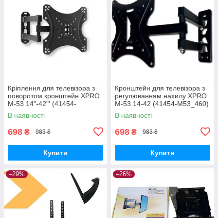
Кріплення для телевізора з
Кронштейн для телевізора з
поворотом кронштейн XPRO
регулюванням нахилу XPRO
M-53 14"-42"' (41454-
M-53 14-42 (41454-M53_460)
M53_418)
В наявності
В наявності
698
698
₴
₴
983 ₴
983 ₴
Купити
Купити
–29%
–26%