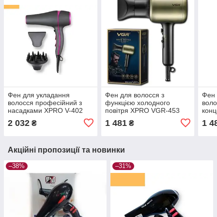
Фен для укладання
Фен для волосся з
Фен 
волосся професійний з
функцією холодного
воло
насадками XPRO V-402
повітря XPRO VGR-453
кон
сірий (VGR V-402_819)
(41231-453_622)
VGR-
2 032
1 481
1 4
₴
₴
453_
Акційні пропозиції та новинки
–38%
–31%