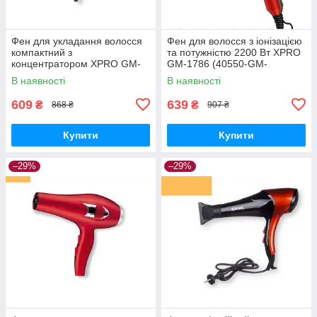
Фен для укладання волосся
Фен для волосся з іонізацією
компактний з
та потужністю 2200 Вт XPRO
концентратором XPRO GM-
GM-1786 (40550-GM-
1706 чорний (GM-1706_253)
1786_254)
В наявності
В наявності
609
639
₴
₴
868 ₴
907 ₴
Купити
Купити
–29%
–29%