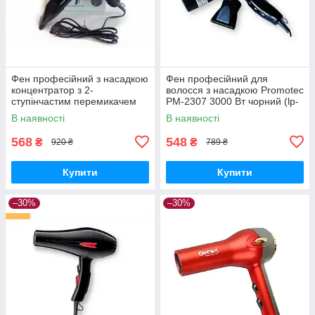
Фен професійний з насадкою
Фен професійний для
концентратор з 2-
волосся з насадкою Promotec
ступінчастим перемикачем
PM-2307 3000 Вт чорний (lp-
потужності і температури
89611)
В наявності
В наявності
Promotec Pm-2308 3000Вт
чорний
568
548
₴
₴
920 ₴
789 ₴
Купити
Купити
–30%
–30%