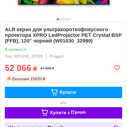
ALR екран для ультракороткофокусного
проектора XPRO LedProjector PET Crystal BSP
(FFB), 120" чорний (W01030_32999)
В наявності
Код: W01030_32999
Роздріб
52 066
₴
67 686 ₴
Економія
15620 ₴
Купити
або
Купити з