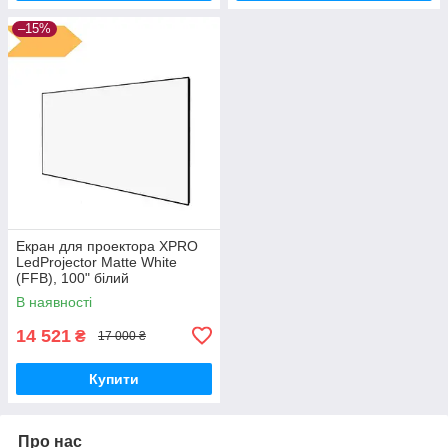
–15%
Екран для проектора XPRO
LedProjector Matte White
(FFB), 100" білий
(W01003_9999)
В наявності
14 521
₴
17 000 ₴
Купити
Про нас