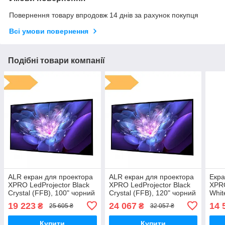
Повернення товару впродовж 14 днів за рахунок покупця
Всі умови повернення
Подібні товари компанії
ALR екран для проектора
ALR екран для проектора
Екра
XPRO LedProjector Black
XPRO LedProjector Black
XPRO
Crystal (FFB), 100" чорний
Crystal (FFB), 120" чорний
Whit
(W01010_10799)
(W01012_13199)
(W0
19 223
24 067
14 
₴
₴
25 605 ₴
32 057 ₴
Купити
Купити