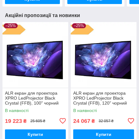
Акційні пропозиції та новинки
–25%
–25%
ALR екран для проектора
ALR екран для проектора
XPRO LedProjector Black
XPRO LedProjector Black
Crystal (FFB), 100" чорний
Crystal (FFB), 120" чорний
(W01010_10799)
(W01012_13199)
В наявності
В наявності
19 223
24 067
₴
₴
25 605 ₴
32 057 ₴
Купити
Купити