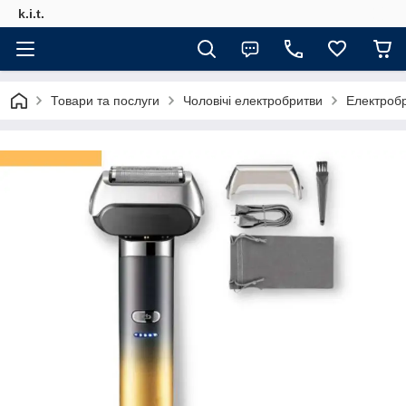
k.i.t.
Товари та послуги
Чоловічі електробритви
Електробр