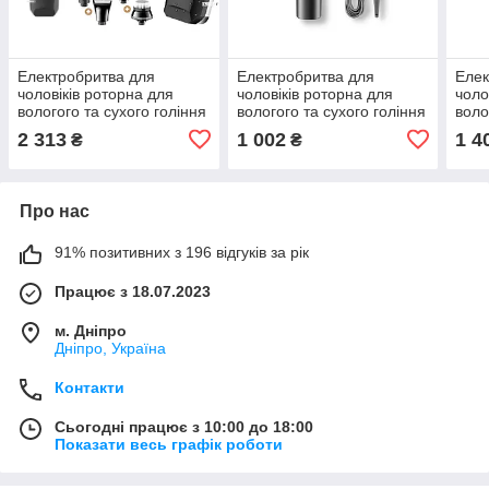
Електробритва для
Електробритва для
Елек
чоловіків роторна для
чоловіків роторна для
чоло
вологого та сухого гоління
вологого та сухого гоління
воло
з плаваючими головками
з плаваючими головками
з пл
2 313
1 002
1 4
₴
₴
та триммером 5в1 Kemei
XPRO V-325 чорна
XPR
6D IPX7 LCD
(41589-16009_299)
(409
Про нас
91% позитивних з 196 відгуків за рік
Працює з 18.07.2023
м. Дніпро
Дніпро, Україна
Контакти
Сьогодні працює з 10:00 до 18:00
Показати весь графік роботи