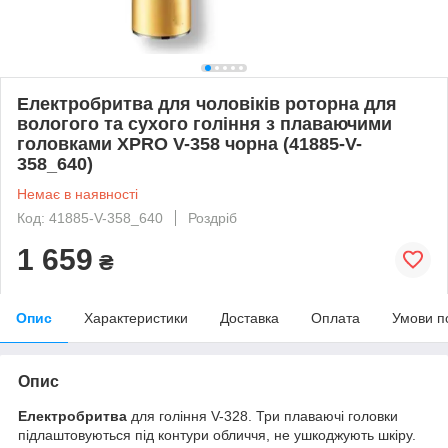
Електробритва для чоловіків роторна для
вологого та сухого гоління з плаваючими
головками XPRO V-358 чорна (41885-V-
358_640)
Немає в наявності
Код: 41885-V-358_640
Роздріб
1 659
₴
Опис
Характеристики
Доставка
Оплата
Умови п
Опис
Електробритва
для гоління V-328. Три плаваючі головки
підлаштовуються під контури обличчя, не ушкоджують шкіру.