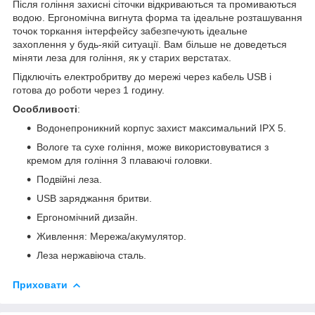
Після гоління захисні сіточки відкриваються та промиваються
водою. Ергономічна вигнута форма та ідеальне розташування
точок торкання інтерфейсу забезпечують ідеальне
захоплення у будь-якій ситуації. Вам більше не доведеться
міняти леза для гоління, як у старих верстатах.
Підключіть електробритву до мережі через кабель USB і
готова до роботи через 1 годину.
Особливості
:
Водонепроникний корпус захист максимальний IPX 5.
Вологе та сухе гоління, може використовуватися з
кремом для гоління 3 плаваючі головки.
Подвійні леза.
USB заряджання бритви.
Ергономічний дизайн.
Живлення: Мережа/акумулятор.
Леза нержавіюча сталь.
Приховати