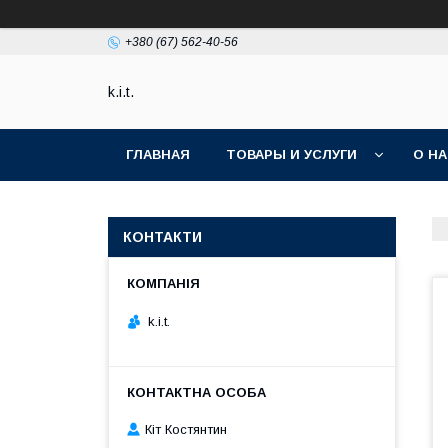
+380 (67) 562-40-56
k.i.t.
ГЛАВНАЯ
ТОВАРЫ И УСЛУГИ
О Н
КОНТАКТИ
k.i.t.
Кіт Костянтин