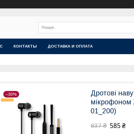
АС
КОНТАКТЫ
ДОСТАВКА И ОПЛАТА
Дротові наву
–30%
мікрофоном 
01_200)
585 ₴
837 ₴