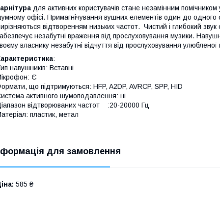
арнітура
для активних користувачів стане незамінним помічником у
умному офісі. Примагнічування вушних елементів один до одного
ирізняються відтворенням низьких частот. Чистий і глибокий зву
абезпечує незабутні враження від прослуховування музики. Навуш
воєму власнику незабутні відчуття від прослуховування улюбленої 
Характеристика
:
ип навушників: Вставні
ікрофон: Є
ормати, що підтримуються: HFP, A2DP, AVRCP, SPP, HID
истема активного шумоподавлення: ні
іапазон відтворюваних частот :20-20000 Гц
атеріал: пластик, метал
нформація для замовлення
іна:
585 ₴