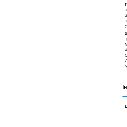
Г
ш
В
з
с
Т
М
Ф
С
Д
М
І
Ц