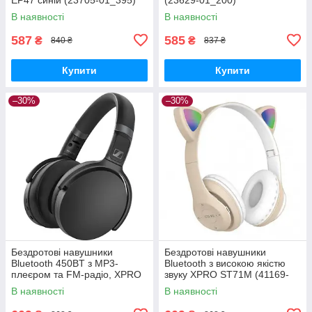
В наявності
В наявності
587
585
₴
₴
840 ₴
837 ₴
Купити
Купити
–30%
–30%
Бездротові навушники
Бездротові навушники
Bluetooth 450BT з MP3-
Bluetooth з високою якістю
плеєром та FM-радіо, XPRO
звуку XPRO ST71M (41169-
(41166-450BT_231)
ST71M_231)
В наявності
В наявності