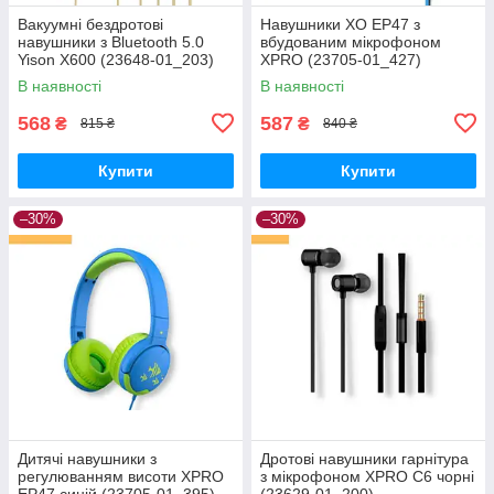
Вакуумні бездротові
Навушники XO EP47 з
навушники з Bluetooth 5.0
вбудованим мікрофоном
Yison X600 (23648-01_203)
XPRO (23705-01_427)
В наявності
В наявності
568
587
₴
₴
815 ₴
840 ₴
Купити
Купити
–30%
–30%
Дитячі навушники з
Дротові навушники гарнітура
регулюванням висоти XPRO
з мікрофоном XPRO C6 чорні
EP47 синій (23705-01_395)
(23629-01_200)