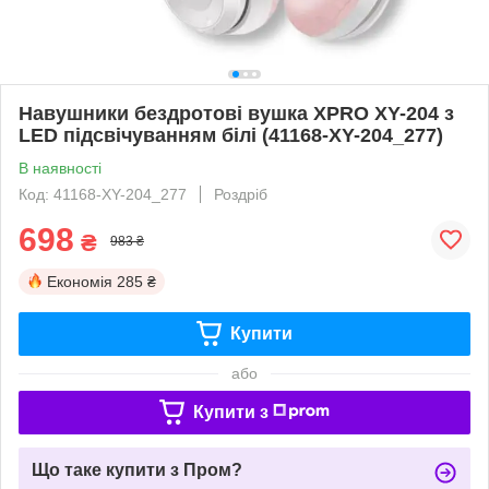
Навушники бездротові вушка XPRO XY-204 з
LED підсвічуванням білі (41168-XY-204_277)
В наявності
Код: 41168-XY-204_277
Роздріб
698
₴
983 ₴
Економія
285 ₴
Купити
або
Купити з
Що таке купити з Пром?