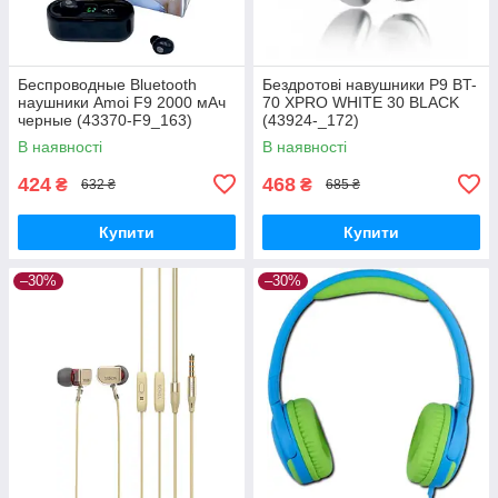
Беспроводные Bluetooth
Бездротові навушники P9 BT-
наушники Amoi F9 2000 мАч
70 XPRO WHITE 30 BLACK
черные (43370-F9_163)
(43924-_172)
В наявності
В наявності
424
468
₴
₴
632 ₴
685 ₴
Купити
Купити
–30%
–30%