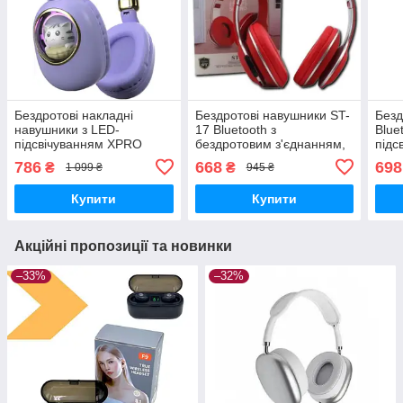
Бездротові накладні
Бездротові навушники ST-
Безд
навушники з LED-
17 Bluetooth з
Blue
підсвічуванням XPRO
бездротовим з'єднанням,
підс
ST862 (45065-ST862
XPRO, червоний/білий/
204 
786
668
698
₴
₴
1 099 ₴
945 ₴
A.B.C.D_378)
чорний/зелений (41173-
ST-17_277)
Купити
Купити
Акційні пропозиції та новинки
–33%
–32%