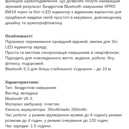
функцією шумоподавлення, що дозволяє почути найкращий
звуковий результат. Бездротові Bluetooth навушники XPRO
BW18 чорні та білі +LED індикатор є відмінним варіантом для
придбання завдяки своїй простоті в керуванні, довгомодному
дизайну та шумопрофілактиці.
Особливості:
Підтримує перемикання провідний-відомий, виклик для Siri;
LED індикатор заряду;
Проста та миттєва синхронізація навушників зі смартфоном;
Підходить для повсякденного життя, водіння, роботи, бігу,
фітнесу, подорожей;
Bluetooth 5.3 для більш стабільного з'єднання – до 10 м.
Характеристики:
Тип: бездротові навушники:
Вигляд: вкладиші
Bluetooth V5.3;
Матеріал амбушюр: пластик;
Ємність акумулятора: 30mAh/кейс 250mAh;
Час роботи: у режимі відтворення музики до 4 годин/у режимі
розмови до 4 годин, у режимі очікування до 120 годин;
Час зарядки: 1.5 години;