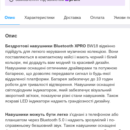
Опис
Характеристики
Доставка
Оплата
Умови п
Опис
Бездротові навушники Bluetooth XPRO
BW18 відмінно
підійдуть для легкого керування музичною колекцією. Вони
поставляються в компактному кейсі і мають чорний і білий
кольори, які додадуть вам модний та красивий дизайн.
Навушники оснащені оптичними драйверами та потужною
батареєю, що дозволяє передавати сигнал із будь-якої
віддаленої платформи. Батарея забезпечує до 10 годин
роботи для тривалості відтворення. Навушники оснащені
світлодіодним індикатором, який забезпечує візуальний
зворотний зв'язок, показуючи різні стани навушників. Також
яскраві LED індикатори надають грандіозності дизайну.
Навушники можуть бути легко
з'єднані з телефоном або
планшетом через Bluetooth 5.0 і надають зрозумілий і по-
справжньому безшовний звук. Також навушники оснащені