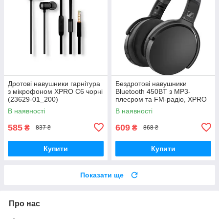
Дротові навушники гарнітура
Бездротові навушники
з мікрофоном XPRO C6 чорні
Bluetooth 450BT з MP3-
(23629-01_200)
плеєром та FM-радіо, XPRO
(41166-450BT_231)
В наявності
В наявності
585
609
₴
₴
837 ₴
868 ₴
Купити
Купити
Показати ще
Про нас