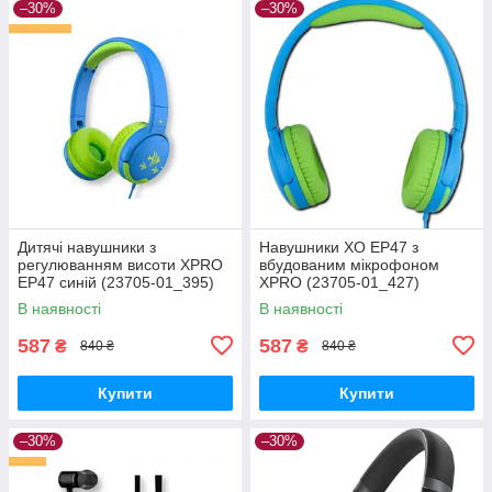
–30%
–30%
Дитячі навушники з
Навушники XO EP47 з
регулюванням висоти XPRO
вбудованим мікрофоном
EP47 синій (23705-01_395)
XPRO (23705-01_427)
В наявності
В наявності
587
587
₴
₴
840 ₴
840 ₴
Купити
Купити
–30%
–30%