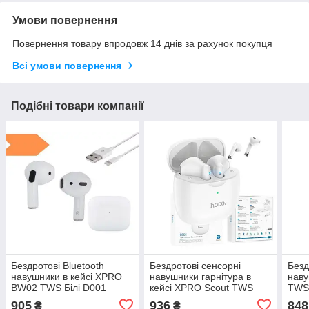
Умови повернення
Повернення товару впродовж 14 днів за рахунок покупця
Всі умови повернення
Подібні товари компанії
Бездротові Bluetooth
Бездротові сенсорні
Безд
навушники в кейсі XPRO
навушники гарнітура в
нав
BW02 TWS Білі D001
кейсі XPRO Scout TWS
TWS 
(38922-01_494)
ES56 Bluetooth білі та
01_5
905
936
848
₴
₴