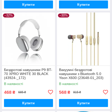
Купити
Купити
–32%
–30%
Бездротові навушники P9 BT-
Вакуумні бездротові
70 XPRO WHITE 30 BLACK
навушники з Bluetooth 5.0
(43924-_172)
Yison X600 (23648-01_203)
В наявності
В наявності
468
568
₴
₴
685 ₴
815 ₴
Купити
Купити