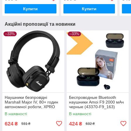
чорні(38979-01_481)
Купити
Купити
Акційні пропозиції та новинки
–33%
–33%
Наушники безпровідні
Беспроводные Bluetooth
Marshall Major IV, 80+ годин
наушники Amoi F9 2000 мАч
автономної роботи, XPRO
черные (43370-F9_163)
(44691-_291)
В наявності
В наявності
624
424
₴
₴
931 ₴
632 ₴