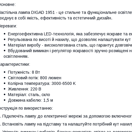
сновне:
астільна лампа DIGAD 1951 - це стильне та функціональне освітл
оєднує в собі якість, ефективність та естетичний дизайн.
ереваги:
Енергоефективна LED-технологія, яка забезпечує яскраве та е
Регульована по висоті й нахилу, що дозволяє налаштувати кут 
Матеріал виробу - високолегована сталь, що гарантує довговічн
Вбудований вимикач і регулятор яскравості зручно розміщені н
освітленням.
арактеристики:
Потужність: 8 Вт
Світловий потік: 800 люмен
Колірна температура: 3000-6500 K
Живлення: 220 В
Матеріал: сталь, скло
Довжина кабелю: 1,5 м
нструкція по використанню:
. Підключіть лампу до електричної мережі за допомогою включеног
. Встановіть лампу на підставку та налаштуйте потрібний кут нахилу
. Увімкніть вимикач і виберіть бажану яскравість світла за допомог