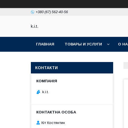
+380 (67) 562-40-56
k.i.t.
ГЛАВНАЯ
ТОВАРЫ И УСЛУГИ
О Н
КОНТАКТИ
k.i.t.
Кіт Костянтин