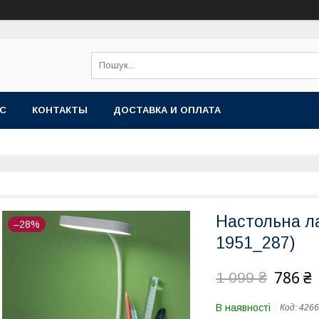
АС
КОНТАКТЫ
ДОСТАВКА И ОПЛАТА
Настольна л
–28%
1951_287)
786 ₴
1 099 ₴
В наявності
Код:
4266