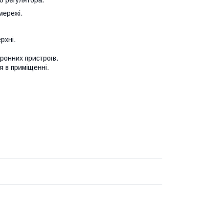
мережі.
рхні.
ронних пристроїв.
я в приміщенні.