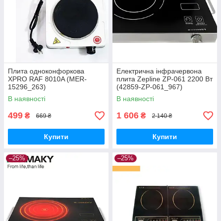
Плита одноконфоркова
Електрична інфрачервона
XPRO RAF 8010A (MER-
плита Zepline ZP-061 2200 Вт
15296_263)
(42859-ZP-061_967)
В наявності
В наявності
499
1 606
₴
₴
669 ₴
2 140 ₴
Купити
Купити
–25%
–25%