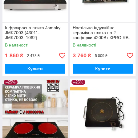
Інфракрасна плита Jamaky
Настільна індукційна
JMK7003 (43011-
керамічна плита на 2
JMK7003_1062)
конфорки 4200Вт XPRO RB-
817 (RB-817_2133)
В наявності
В наявності
1 860
3 760
₴
₴
2 478 ₴
5 009 ₴
Купити
Купити
–25%
–25%