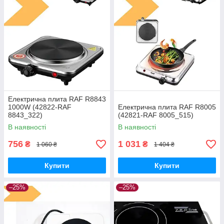
Електрична плита RAF R8843
1000W (42822-RAF
Електрична плита RAF R8005
8843_322)
(42821-RAF 8005_515)
В наявності
В наявності
756
1 031
₴
₴
1 060 ₴
1 404 ₴
Купити
Купити
–25%
–25%