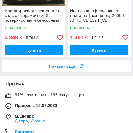
Инфракрасная электроплита
Настільна інфрачервона
с стеклокерамической
плита на 1 конфорку 2000Вт
поверхностью и сенсорным
XPRO CB 1324 (CB
управлением BrandX WB-
-1324_973)
В наявності
В наявності
5048 2 конфорки настольная
3.6 кВт
4 349
1 461
₴
₴
5 793 ₴
1 946 ₴
Купити
Купити
Показати ще
Про нас
91% позитивних з 196 відгуків за рік
Працює з 18.07.2023
м. Дніпро
Дніпро, Україна
Контакти