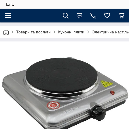
k.i.t.
Товари та послуги
Кухонні плити
Электрична настіль