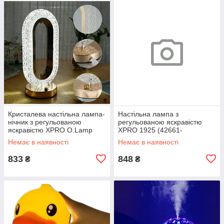
Кристалева настільна лампа-
Настільна лампа з
нічник з регульованою
регульованою яскравістю
яскравістю XPRO O.Lamp
XPRO 1925 (42661-
(43715-_209)
1925_218)
Немає в наявності
Немає в наявності
833
848
₴
₴