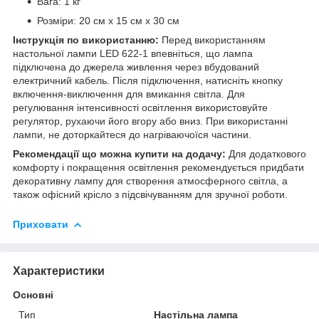
Вага: 1 кг
Розміри: 20 см х 15 см х 30 см
Інструкція по використанню:
Перед використанням
настольної лампи LED 622-1 впевніться, що лампа
підключена до джерела живлення через вбудований
електричний кабель. Після підключення, натисніть кнопку
включення-виключення для вмикання світла. Для
регулювання інтенсивності освітлення використовуйте
регулятор, рухаючи його вгору або вниз. При використанні
лампи, не доторкайтеся до нагріваючоїся частини.
Рекомендації що можна купити на додачу:
Для додаткового
комфорту і покращення освітлення рекомендується придбати
декоративну лампу для створення атмосферного світла, а
також офісний крісло з підсвічуванням для зручної роботи.
Приховати
Характеристики
Основні
Тип
Настільна лампа