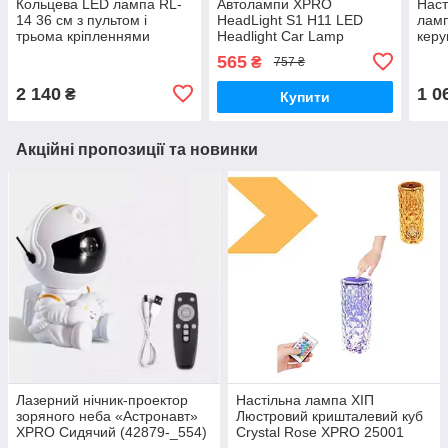
Кольцева LED лампа RL-
Автолампи XPRO
Наст
14 36 см з пультом і
HeadLight S1 H11 LED
ламп
трьома кріпленнями
Headlight Car Lamp
керу
XPRO (RL-14-1_921)
8000lm 6500K 50W DC9-
вбу
565
₴
757 ₴
32V чорний (MER-
аку
11004_248)
2 (3
2 140
1 0
₴
Купити
Акційні пропозиції та новинки
Лазерний нічник-проектор
Настільна лампа ХІП
зоряного неба «Астронавт»
Люстровий кришталевий куб
XPRO Сидячий (42879-_554)
Crystal Rose XPRO 25001
рожевий (42788-Crystal