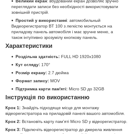
Великий екран
: вбудований екран дозволяє зручно
переглядати записи без необхідності використовувати
зовнішній пристрій.
Простий у використанні
: автомобильный
Видеорегистратор BT 100 з легкістю монтується на
приладову панель автомобіля і має зручне меню, а
також інтуітивно зрозумілу кнопкову панель.
Характеристики
Роздільна здатність:
FULL HD 1920x1080
Кут огляду:
170°
Розмір екрану:
2.7 дюйма
Формат запису:
MOV
Підтримка карти пам'яті:
Micro SD до 32GB
Інструкція по використанню
Крок 1:
Знайдіть підходяще місце для монтажу
відеорегистратора на приладовій панелі вашого автомобіля.
Крок 2:
Встановіть карту пам'яті Micro SD у відеорегистратор.
Крок 3:
Підключіть відеорегистратор до джерела живлення