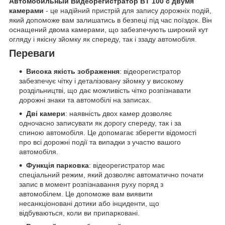
Автомобильный Видеорегистратор BT 100 с двумя
камерами
- це надійний пристрій для запису дорожніх подій,
який допоможе вам залишатись в безпеці під час поїздок. Він
оснащений двома камерами, що забезпечують широкий кут
огляду і якісну зйомку як спереду, так і ззаду автомобіля.
Переваги
Висока якість зображення
: відеорегистратор
забезпечує чітку і деталізовану зйомку у високому
роздільництві, що дає можливість чітко розпізнавати
дорожні знаки та автомобілі на записах.
Дві камери
: наявність двох камер дозволяє
одночасно записувати як дорогу спереду, так і за
спиною автомобіля. Це допомагає зберегти відомості
про всі дорожні події та випадки з участю вашого
автомобіля.
Функція парковка
: відеорегистратор має
спеціальний режим, який дозволяє автоматично почати
запис в момент розпізнавання руху поряд з
автомобілем. Це допоможе вам виявити
несанкціоновані дотики або інциденти, що
відбуваються, коли ви припарковані.