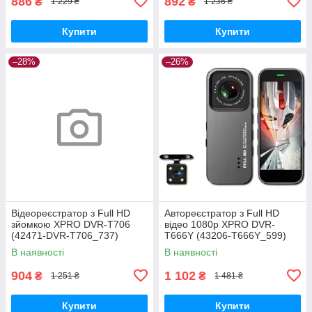
886
892
₴
₴
1 229 ₴
1 236 ₴
Купити
Купити
–28%
–26%
Відеореєстратор з Full HD
Автореєстратор з Full HD
зйомкою XPRO DVR-T706
відео 1080p XPRO DVR-
(42471-DVR-T706_737)
T666Y (43206-T666Y_599)
В наявності
В наявності
904
1 102
₴
₴
1 251 ₴
1 481 ₴
Купити
Купити