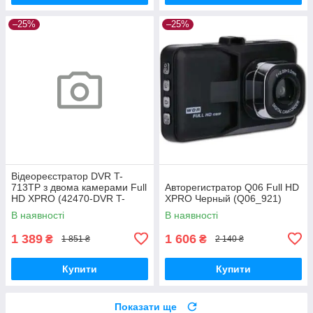
–25%
–25%
Відеореєстратор DVR T-
713TP з двома камерами Full
Авторегистратор Q06 Full HD
HD XPRO (42470-DVR T-
XPRO Черный (Q06_921)
713TP_783)
В наявності
В наявності
1 389
1 606
₴
₴
1 851 ₴
2 140 ₴
Купити
Купити
Показати ще