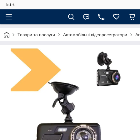
k.i.t.
Товари та послуги
Автомобільні відеореєстратори
Ав