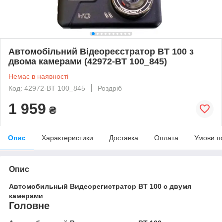
Автомобільний Відеореєстратор BT 100 з
двома камерами (42972-BT 100_845)
Немає в наявності
Код: 42972-BT 100_845
Роздріб
1 959
₴
Опис
Характеристики
Доставка
Оплата
Умови п
Опис
Автомобильный Видеорегистратор BT 100 с двумя
камерами
Головне