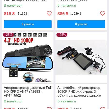
PM-P10 (GR- 124_393)
В наявності
В наявності
815
886
₴
₴
1 136 ₴
1 229 ₴
Купити
Купити
–28%
–28%
Автореєстратор-дзеркало Full
Автомобільний реєстратор
HD XPRO AK47 (42683-
1080P FHD ЖК-екран, 3
AK47_552)
об'єктива, камера заднього
виду, обзор 170 XPRO
В наявності
В наявності
Чорний (43450-_770)