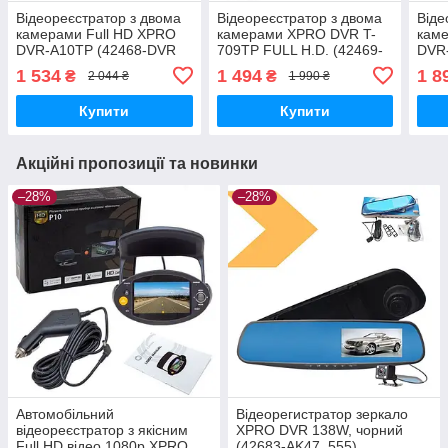
Відеореєстратор з двома
Відеореєстратор з двома
Віде
камерами Full HD XPRO
камерами XPRO DVR T-
каме
DVR-A10TP (42468-DVR
709TP FULL H.D. (42469-
DVR
A-10TP_875)
DVR T-709TP_921)
T70
1 534
1 494
1 8
₴
₴
2 044 ₴
1 990 ₴
Купити
Купити
Акційні пропозиції та новинки
–28%
–28%
Автомобільний
Відеорегистратор зеркало
відеореєстратор з якісним
XPRO DVR 138W, чорний
Full HD відео 1080p XPRO
(42683-AK47_555)