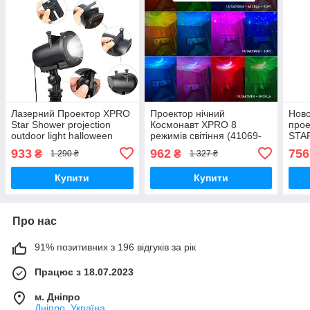
Лазерний Проектор XPRO
Проектор нічний
Ново
Star Shower projection
Космонавт XPRO 8
прое
outdoor light halloween
режимів світіння (41069-
STA
YU120 чорний (GR-
15855_506)
чорн
933
962
756
₴
₴
1 290 ₴
1 327 ₴
63_433)
Купити
Купити
Про нас
91% позитивних з 196 відгуків за рік
Працює з 18.07.2023
м. Дніпро
Дніпро, Україна