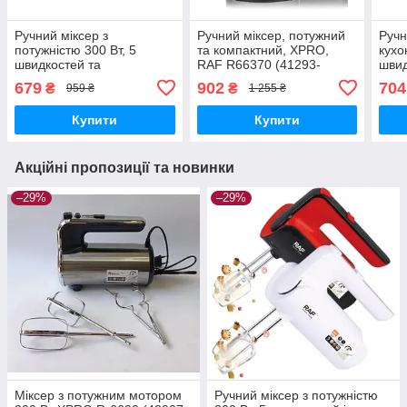
Ручний міксер з
Ручний міксер, потужний
Ручн
потужністю 300 Вт, 5
та компактний, XPRO,
кухо
швидкостей та
RAF R66370 (41293-
швид
турборежимом XPRO
66370_462)
чорн
679
902
704
₴
₴
959 ₴
1 255 ₴
RAF-6680 (41365-RAF-
6680_286)
Купити
Купити
Акційні пропозиції та новинки
–29%
–29%
Міксер з потужним мотором
Ручний міксер з потужністю