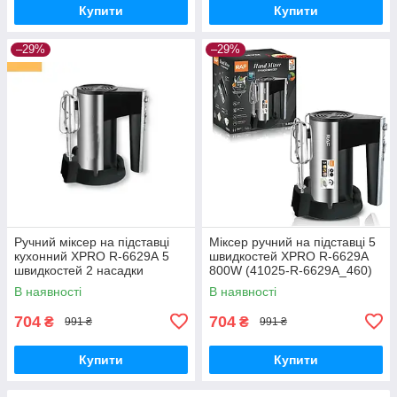
Купити
Купити
–29%
–29%
Ручний міксер на підставці
Міксер ручний на підставці 5
кухонний XPRO R-6629А 5
швидкостей XPRO R-6629A
швидкостей 2 насадки
800W (41025-R-6629А_460)
чорний (41025-R-6629А)
В наявності
В наявності
704
704
₴
₴
991 ₴
991 ₴
Купити
Купити