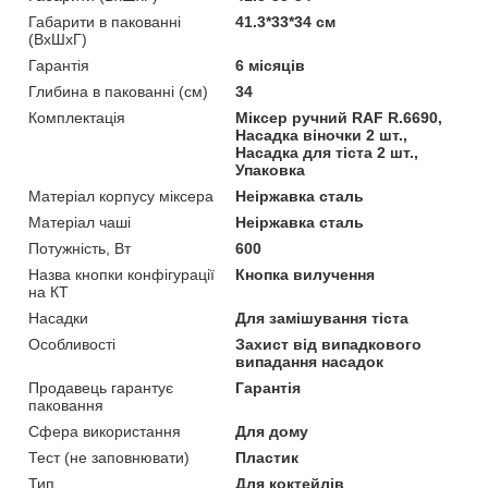
Габарити в пакованні
41.3*33*34 см
(ВхШхГ)
Гарантія
6 місяців
Глибина в пакованні (см)
34
Комплектація
Міксер ручний RAF R.6690,
Насадка віночки 2 шт.,
Насадка для тіста 2 шт.,
Упаковка
Матеріал корпусу міксера
Неіржавка сталь
Матеріал чаші
Неіржавка сталь
Потужність, Вт
600
Назва кнопки конфігурації
Кнопка вилучення
на КТ
Насадки
Для замішування тіста
Особливості
Захист від випадкового
випадання насадок
Продавець гарантує
Гарантія
паковання
Сфера використання
Для дому
Тест (не заповнювати)
Пластик
Тип
Для коктейлів