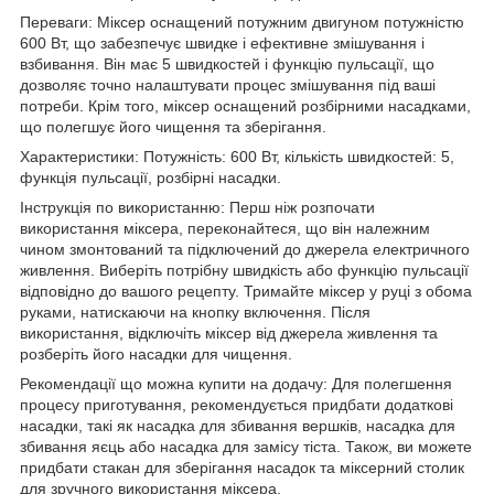
Переваги: Міксер оснащений потужним двигуном потужністю
600 Вт, що забезпечує швидке і ефективне змішування і
взбивання. Він має 5 швидкостей і функцію пульсації, що
дозволяє точно налаштувати процес змішування під ваші
потреби. Крім того, міксер оснащений розбірними насадками,
що полегшує його чищення та зберігання.
Характеристики: Потужність: 600 Вт, кількість швидкостей: 5,
функція пульсації, розбірні насадки.
Інструкція по використанню: Перш ніж розпочати
використання міксера, переконайтеся, що він належним
чином змонтований та підключений до джерела електричного
живлення. Виберіть потрібну швидкість або функцію пульсації
відповідно до вашого рецепту. Тримайте міксер у руці з обома
руками, натискаючи на кнопку включення. Після
використання, відключіть міксер від джерела живлення та
розберіть його насадки для чищення.
Рекомендації що можна купити на додачу: Для полегшення
процесу приготування, рекомендується придбати додаткові
насадки, такі як насадка для збивання вершків, насадка для
збивання яєць або насадка для замісу тіста. Також, ви можете
придбати стакан для зберігання насадок та міксерний столик
для зручного використання міксера.