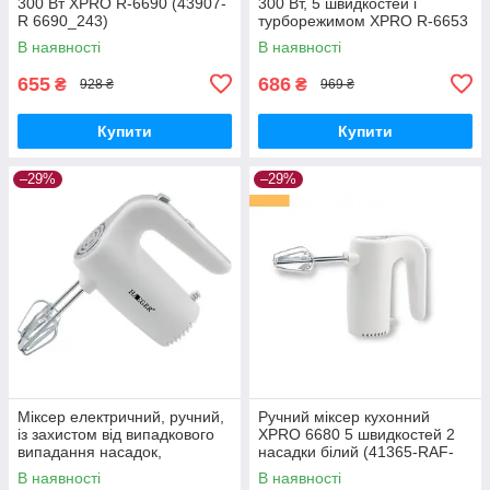
300 Вт XPRO R-6690 (43907-
300 Вт, 5 швидкостей і
R 6690_243)
турборежимом XPRO R-6653
(43904-R 6653R_298)
В наявності
В наявності
655
686
₴
₴
928 ₴
969 ₴
Купити
Купити
–29%
–29%
Міксер електричний, ручний,
Ручний міксер кухонний
із захистом від випадкового
XPRO 6680 5 швидкостей 2
випадання насадок,
насадки білий (41365-RAF-
потужністю 150 Вт. Haeger
6680_254)
В наявності
В наявності
HG-6680