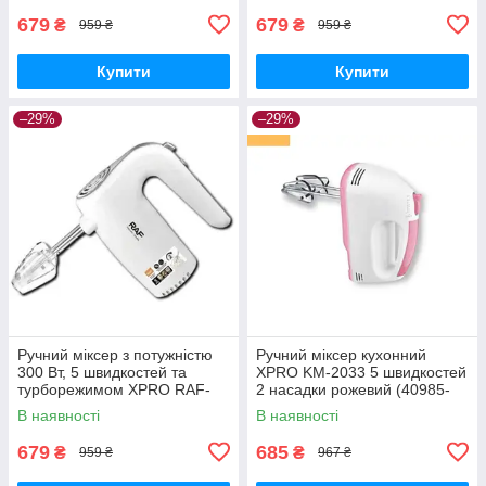
679
679
₴
₴
959 ₴
959 ₴
Купити
Купити
–29%
–29%
Ручний міксер з потужністю
Ручний міксер кухонний
300 Вт, 5 швидкостей та
XPRO KM-2033 5 швидкостей
турборежимом XPRO RAF-
2 насадки рожевий (40985-
6680 (41365-RAF-6680_286)
KM-2033 Pink)
В наявності
В наявності
679
685
₴
₴
959 ₴
967 ₴