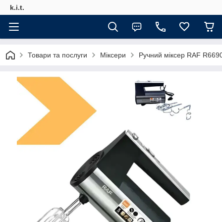
k.i.t.
Товари та послуги
Міксери
Ручний міксер RAF R669