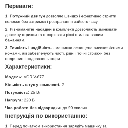
Переваги:
1. Потужний двигун
дозволяє швидко і ефективно стригти
волосся без затримок і розтрачання зайвого часу.
2. Різноманітні насадки
в комплекті дозволяють змінювати
довжину стрижки та створювати різні стилі за вашим
бажанням.
3. Точність і надійність
- машинка оснащена високоякісними
ножами, які забезпечують чисті, рівні і точні стрижки без
подряпин і подразнень шкіри.
Характеристики:
Модель:
VGR V-677
Кількість штук у комплекті:
2
Потужність:
25 Вт
Напруга:
220 В
Час роботи без підзарядки:
до 90 хвилин
Інструкція по використанню:
1.
Перед початком використання зарядіть машинку за