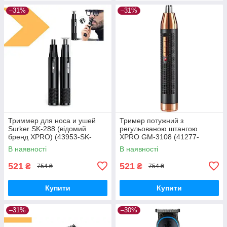
–31%
–31%
Триммер для носа и ушей
Тример потужний з
Surker SK-288 (відомий
регульованою штангою
бренд XPRO) (43953-SK-
XPRO GM-3108 (41277-
288_158)
3108_165)
В наявності
В наявності
521
521
₴
₴
754 ₴
754 ₴
Купити
Купити
–31%
–30%