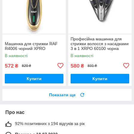
Професійна машинка для
Машинка для стрижки RAF
стрижки волосся з насадками
R4006 чорний XPRO
3 в 1 XRPO 60100 чорна
(40995-DSP-60100)
В наявності
В наявності
572
580
₴
₴
820 ₴
831 ₴
Купити
Купити
Показати ще
Про нас
92% позитивних з 194 відгуків за рік