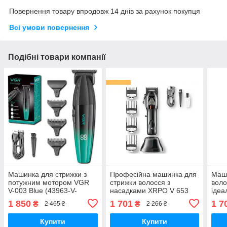
Повернення товару впродовж 14 днів за рахунок покупця
Всі умови повернення
Подібні товари компанії
Машинка для стрижки з
Професійна машинка для
Маши
потужним мотором VGR
стрижки волосся з
воло
V-003 Blue (43963-V-
насадками XRPO V 653
ідеа
003_1281)
сіра (42086-VGR V
VGR 
1 850
1 701
1 7
₴
₴
2 465 ₴
2 266 ₴
653_910)
653_
Купити
Купити