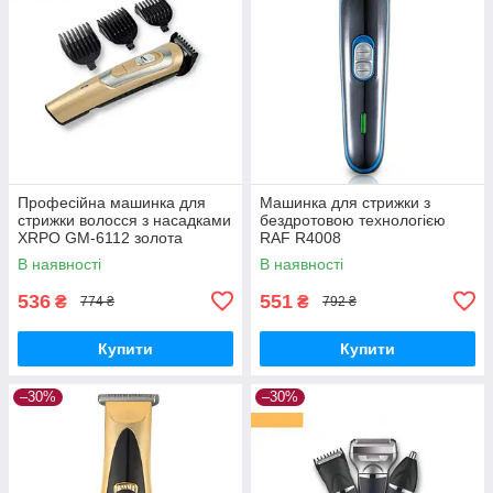
Професійна машинка для
Машинка для стрижки з
стрижки волосся з насадками
бездротовою технологією
XRPO GM-6112 золота
RAF R4008
(4738_200)
В наявності
В наявності
536
551
₴
₴
774 ₴
792 ₴
Купити
Купити
–30%
–30%