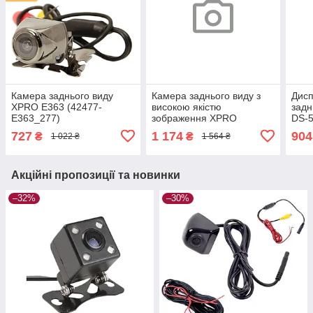
Камера заднього виду
Камера заднього виду з
Дисп
XPRO E363 (42477-
високою якістю
задн
E363_277)
зображення XPRO
DS-5
Volkswagen AHD (43218-
5M_
727
1 174
904
₴
₴
1 022 ₴
1 564 ₴
_645)
Акційні пропозиції та новинки
–32%
–30%