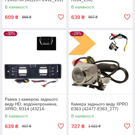
В наявності
В наявності
609
639
₴
₴
868 ₴
907 ₴
–30%
–29%
Рамка з камерою заднього
виду HD, водонепроникна,
Камера заднього виду XPRO
XPRO, R314 (43214-
E363 (42477-E363_277)
R314_276)
В наявності
В наявності
639
727
₴
₴
907 ₴
1 022 ₴