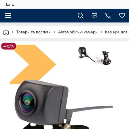
k.i.t.
Товари та послуги
Автомобільні камери
Камера для 
–42%