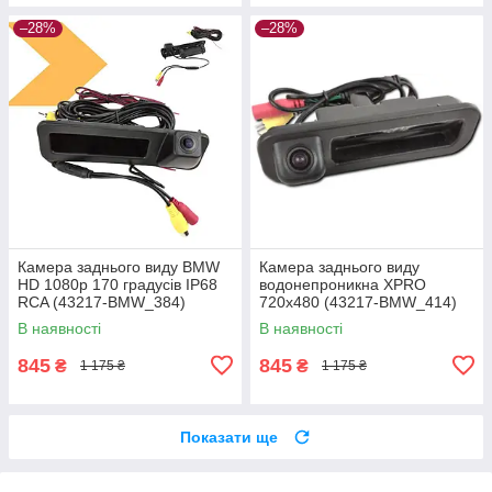
–28%
–28%
Камера заднього виду BMW
Камера заднього виду
HD 1080p 170 градусів IP68
водонепроникна XPRO
RCA (43217-BMW_384)
720x480 (43217-BMW_414)
В наявності
В наявності
845
845
₴
₴
1 175 ₴
1 175 ₴
Показати ще