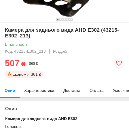
Камера для заднього вида AHD E302 (43215-
E302_213)
В наявності
Код: 43215-E302_213
Роздріб
507
₴
868 ₴
Економія
361 ₴
Опис
Характеристики
Доставка
Оплата
Умови п
Опис
Камера для заднего вида AHD E302
Головне: