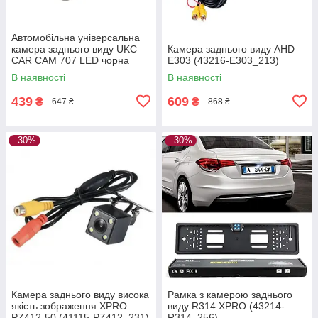
Автомобільна універсальна
камера заднього виду UKC
Камера заднього виду AHD
CAR CAM 707 LED чорна
E303 (43216-E303_213)
(UKC 707_282)
В наявності
В наявності
439
609
₴
₴
647 ₴
868 ₴
–30%
–30%
Камера заднього виду висока
Рамка з камерою заднього
якість зображення XPRO
виду R314 XPRO (43214-
PZ412-50 (41115-PZ412_231)
R314_256)