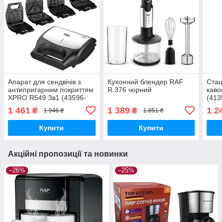
Апарат для сендвічів з
Кухонний блендер RAF
Стац
антипригарним покриттям
R.376 чорний
кав
XPRO R549 3в1 (43596-
(413
R549_829)
1 461
1 389
1 2
₴
₴
1 946 ₴
1 851 ₴
Купити
Купити
Акційні пропозиції та новинки
–26%
–25%