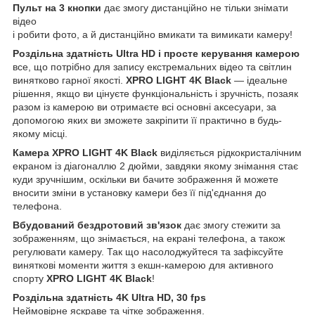
Пульт на 3 кнопки
дає змогу дистанційно не тільки знімати
відео
і робити фото, а й дистанційно вмикати та вимикати камеру!
Роздільна здатність Ultra HD і просте керування камерою
все, що потрібно для запису екстремальних відео та світлин
винятково гарної якості.
XPRO LIGHT 4K Black
— ідеальне
рішення, якщо ви цінуєте функціональність і зручність, позаяк
разом із камерою ви отримаєте всі основні аксесуари, за
допомогою яких ви зможете закріпити її практично в будь-
якому місці.
Камера XPRO LIGHT 4K Black
виділяється рідкокристалічним
екраном із діагоналлю 2 дюйми, завдяки якому знімання стає
куди зручнішим, оскільки ви бачите зображення й можете
вносити зміни в установку камери без її під'єднання до
телефона.
Вбудований бездротовий зв'язок
дає змогу стежити за
зображенням, що знімається, на екрані телефона, а також
регулювати камеру. Так що насолоджуйтеся та зафіксуйте
виняткові моменти життя з екшн-камерою для активного
спорту
XPRO LIGHT 4K Black
!
Роздільна здатність 4K Ultra HD, 30 fps
Неймовірне яскраве та чітке зображення.