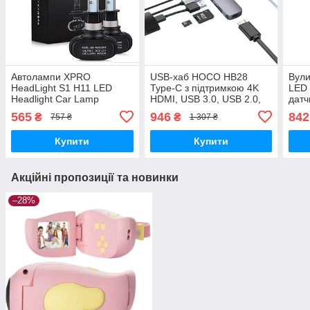
Автолампи XPRO
USB-хаб HOCO HB28
Вули
HeadLight S1 H11 LED
Type-C з підтримкою 4K
LED 
Headlight Car Lamp
HDMI, USB 3.0, USB 2.0,
датч
8000lm 6500K 50W DC9-
SD, TF, PD (34380-
1VPP
565
946
842
₴
₴
757 ₴
1 307 ₴
32V чорний (MER-
01_535)
(562
11004_248)
Купити
Купити
Акційні пропозиції та новинки
–28%