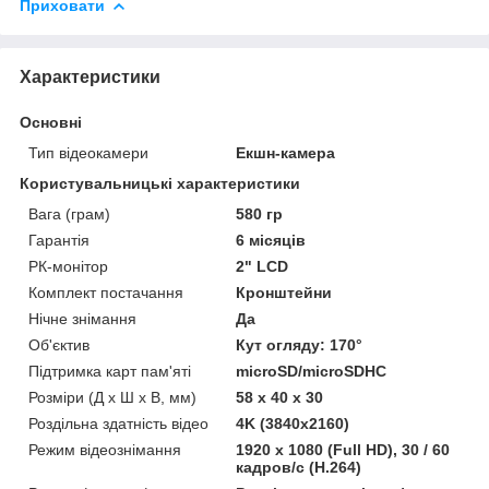
Приховати
Характеристики
Основні
Тип відеокамери
Екшн-камера
Користувальницькі характеристики
Вага (грам)
580 гр
Гарантія
6 місяців
РК-монітор
2" LCD
Комплект постачання
Кронштейни
Нічне знімання
Да
Об'єктив
Кут огляду: 170°
Підтримка карт пам'яті
microSD/microSDHC
Розміри (Д х Ш х В, мм)
58 x 40 x 30
Роздільна здатність відео
4K (3840x2160)
Режим відеознімання
1920 x 1080 (Full HD), 30 / 60
кадров/с (H.264)