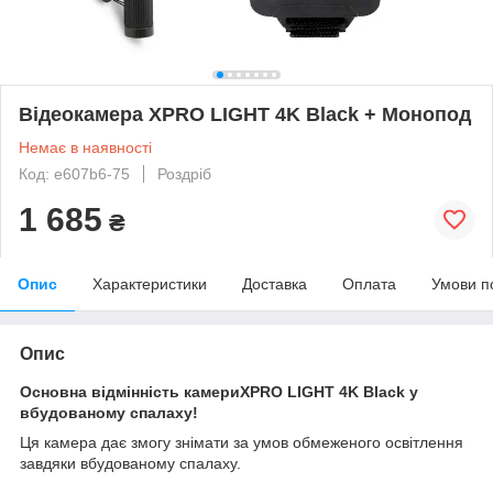
Відеокамера XPRO LIGHT 4K Black + Монопод
Немає в наявності
Код: e607b6-75
Роздріб
1 685
₴
Опис
Характеристики
Доставка
Оплата
Умови п
Опис
Основна відмінність камери
XPRO LIGHT 4K Black у
вбудованому спалаху!
Ця камера дає змогу знімати за умов обмеженого освітлення
завдяки вбудованому спалаху.