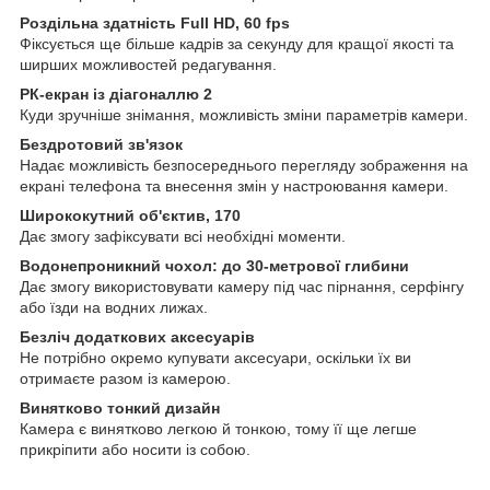
Роздільна здатність Full HD, 60 fps
Фіксується ще більше кадрів за секунду для кращої якості та
ширших можливостей редагування.
РК-екран із діагоналлю 2
Куди зручніше знімання, можливість зміни параметрів камери.
Бездротовий зв'язок
Надає можливість безпосереднього перегляду зображення на
екрані телефона та внесення змін у настроювання камери.
Ширококутний об'єктив, 170
Дає змогу зафіксувати всі необхідні моменти.
Водонепроникний чохол: до 30-метрової глибини
Дає змогу використовувати камеру під час пірнання, серфінгу
або їзди на водних лижах.
Безліч додаткових аксесуарів
Не потрібно окремо купувати аксесуари, оскільки їх ви
отримаєте разом із камерою.
Винятково тонкий дизайн
Камера є винятково легкою й тонкою, тому її ще легше
прикріпити або носити із собою.