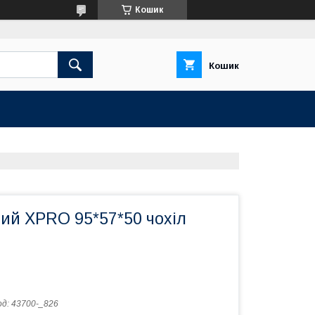
Кошик
Кошик
ий XPRO 95*57*50 чохіл
од:
43700-_826