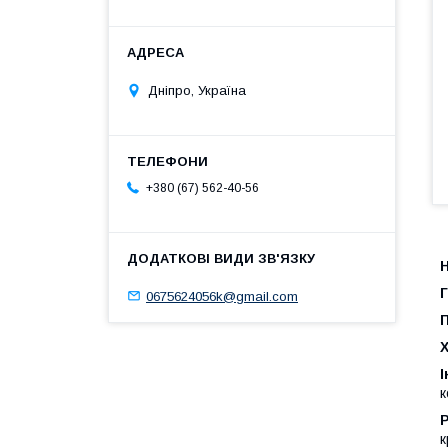
Дніпро, Україна
+380 (67) 562-40-56
Н
0675624056k@gmail.com
І
к
к