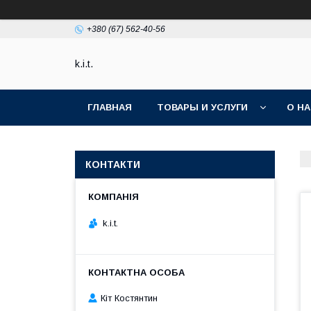
+380 (67) 562-40-56
k.i.t.
ГЛАВНАЯ
ТОВАРЫ И УСЛУГИ
О Н
КОНТАКТИ
k.i.t.
Кіт Костянтин