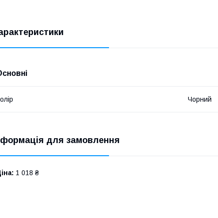
арактеристики
Основні
олір
Чорний
нформація для замовлення
іна:
1 018 ₴