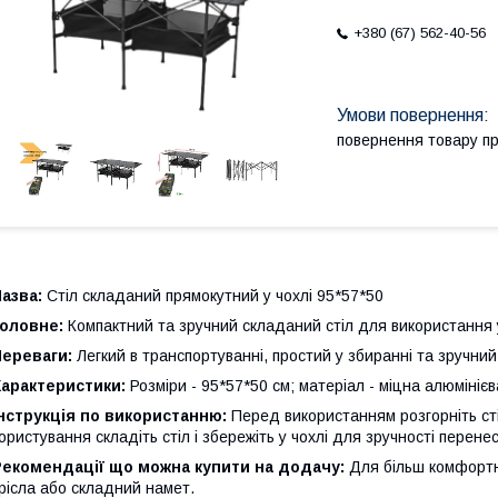
+380 (67) 562-40-56
повернення товару п
азва:
Стіл складаний прямокутний у чохлі 95*57*50
Головне:
Компактний та зручний складаний стіл для використання 
Переваги:
Легкий в транспортуванні, простий у збиранні та зручний
Характеристики:
Розміри - 95*57*50 см; матеріал - міцна алюмінієва 
нструкція по використанню:
Перед використанням розгорніть сті
ористування складіть стіл і збережіть у чохлі для зручності перене
Рекомендації що можна купити на додачу:
Для більш комфортн
рісла або складний намет.