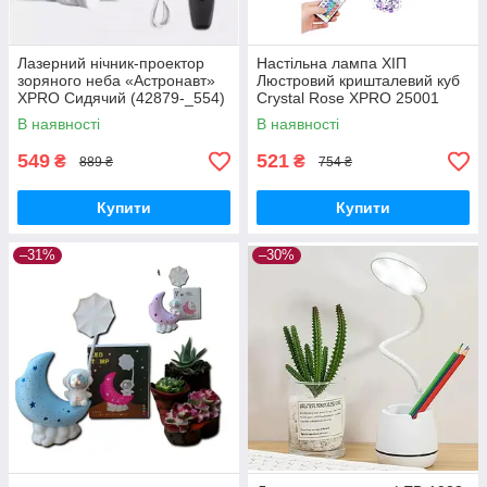
Лазерний нічник-проектор
Настільна лампа ХІП
зоряного неба «Астронавт»
Люстровий кришталевий куб
XPRO Сидячий (42879-_554)
Crystal Rose XPRO 25001
рожевий (42788-Crystal
В наявності
В наявності
Rose_158)
549
521
₴
₴
889 ₴
754 ₴
Купити
Купити
–31%
–30%