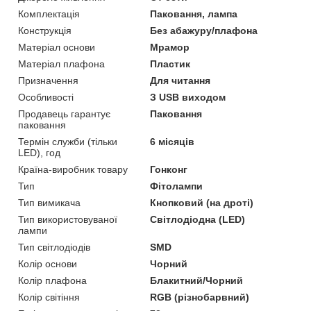
Комплектація
Паковання, лампа
Конструкція
Без абажуру/плафона
Матеріал основи
Мрамор
Матеріал плафона
Пластик
Призначення
Для читання
Особливості
З USB виходом
Продавець гарантує
Паковання
паковання
Термін служби (тільки
6 місяців
LED), год
Країна-виробник товару
Гонконг
Тип
Фітолампи
Тип вимикача
Кнопковий (на дроті)
Тип використовуваної
Світлодіодна (LED)
лампи
Тип світлодіодів
SMD
Колір основи
Чорний
Колір плафона
Блакитний/Чорний
Колір світіння
RGB (різнобарвний)