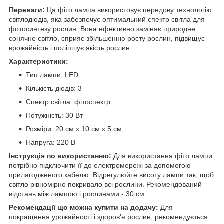
Переваги:
Ця фіто лампа використовує передову технологію
світлодіодів, яка забезпечує оптимальний спектр світла для
фотосинтезу рослин. Вона ефективно заміняє природне
сонячне світло, сприяє збільшенню росту рослин, підвищує
врожайність і поліпшує якість рослин.
Характеристики:
Тип лампи: LED
Кількість діодів: 3
Спектр світла: фітоспектр
Потужність: 30 Вт
Розміри: 20 см х 10 см х 5 см
Напруга: 220 В
Інструкція по використанню:
Для використання фіто лампи
потрібно підключити її до електромережі за допомогою
прилагодженого кабелю. Відрегулюйте висоту лампи так, щоб
світло рівномірно покривало всі рослини. Рекомендований
відстань між лампою і рослинами - 30 см.
Рекомендації що можна купити на додачу:
Для
покращення урожайності і здоров'я рослин, рекомендується