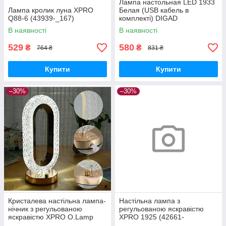
Лампа настольная LED 1933
Лампа кролик луна XPRO
Белая (USB кабель в
Q88-6 (43939-_167)
комплекті) DIGAD
В наявності
В наявності
529
580
₴
₴
764 ₴
831 ₴
Купити
Купити
–30%
–30%
Кристалева настільна лампа-
Настільна лампа з
нічник з регульованою
регульованою яскравістю
яскравістю XPRO O.Lamp
XPRO 1925 (42661-
(43715-_209)
1925_218)