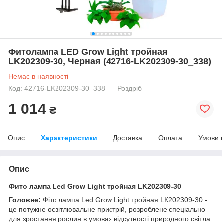
Фитолампа LED Grow Light тройная
LK202309-30, Черная (42716-LK202309-30_338)
Немає в наявності
Код: 42716-LK202309-30_338
Роздріб
1 014
₴
Опис
Характеристики
Доставка
Оплата
Умови 
Опис
Фито лампа Led Grow Light тройная LK202309-30
Головне:
Фіто лампа Led Grow Light тройная LK202309-30 -
це потужне освітлювальне пристрій, розроблене спеціально
для зростання рослин в умовах відсутності природного світла.