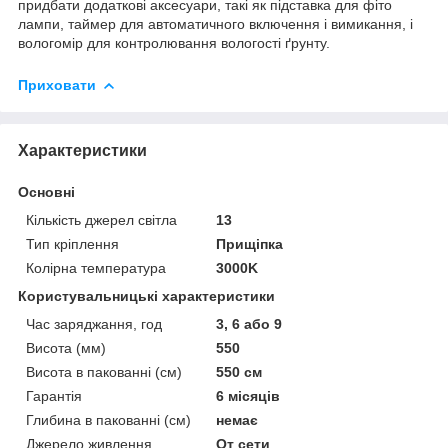
придбати додаткові аксесуари, такі як підставка для фіто
лампи, таймер для автоматичного включення і вимикання, і
вологомір для контролювання вологості ґрунту.
Приховати
Характеристики
Основні
Кількість джерел світла
13
Тип кріплення
Прищіпка
Колірна температура
3000K
Користувальницькі характеристики
Час заряджання, год
3, 6 або 9
Висота (мм)
550
Висота в пакованні (см)
550 см
Гарантія
6 місяців
Глибина в пакованні (см)
немає
Джерело живлення
От сети