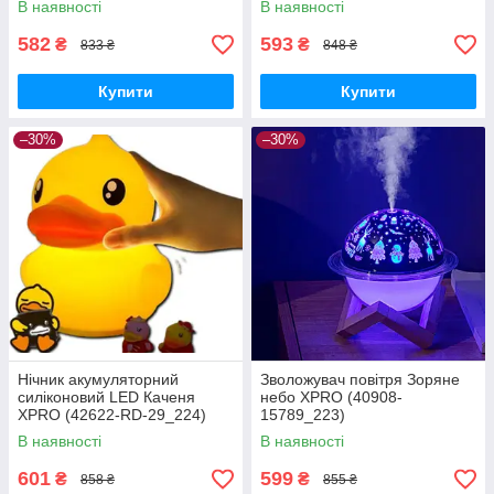
В наявності
В наявності
582
593
₴
₴
833 ₴
848 ₴
Купити
Купити
–30%
–30%
Нічник акумуляторний
Зволожувач повітря Зоряне
силіконовий LED Каченя
небо XPRO (40908-
XPRO (42622-RD-29_224)
15789_223)
В наявності
В наявності
601
599
₴
₴
858 ₴
855 ₴