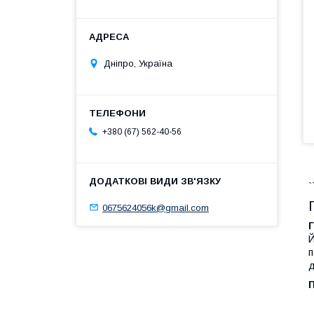
Дніпро, Україна
+380 (67) 562-40-56
`
0675624056k@gmail.com
Й
п
д