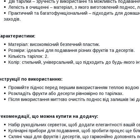
Дві тарілки – зручність у використанні та можливість подаванн
Легкість в очищенні – матеріал, з якого виготовлений поднос, л
Практичний та багатофункціональний – підходить для домашн
заходів.
Характеристики:
Матеріал: високоякісний безпечний пластик.
Розміри: ідеальні для подавання різних фруктів та десертів.
Кількість тарілок: 2.
Колір: стильний, універсальний, що підходить до будь-якого ін
нструкції по використанню:
Промийте піднос перед першим використанням теплою водою 
Розкладіть фрукти або десерти рівномірно по тарілках.
Після використання миттєво очистіть поднос від залишків їжі 
Рекомендації, що можна купити на додачу:
Набір рукодільних серветок, щоб додати елегантності вашій се
Кулінарні прибори для подавання, щоб зробити процес ще біл
Скляні чаші для фруктів і десертів, що гармонійно доповнять 