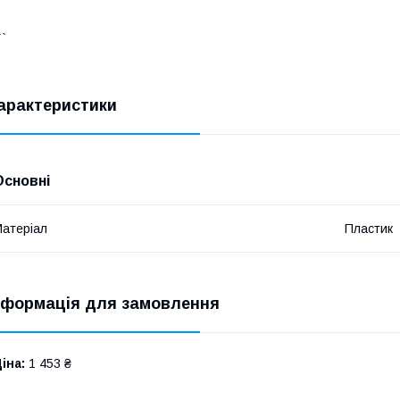
``
арактеристики
Основні
атеріал
Пластик
нформація для замовлення
іна:
1 453 ₴