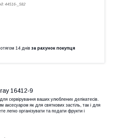
од:
44516-_582
ротягом 14 днів
за рахунок покупця
tray 16412-9
для сервірування ваших улюблених делікатесів.
м аксесуаром як для святкових застіль, так і для
те легко організувати та подати фрукти і