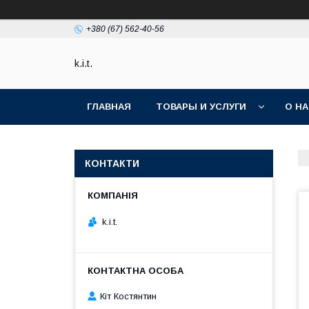
+380 (67) 562-40-56
k.i.t.
ГЛАВНАЯ
ТОВАРЫ И УСЛУГИ
О Н
КОНТАКТИ
k.i.t.
Кіт Костянтин