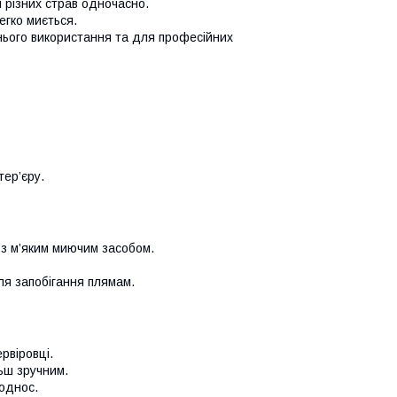
я різних страв одночасно.
егко миється.
ього використання та для професійних
тер’єру.
з м’яким миючим засобом.
для запобігання плямам.
рвіровці.
ьш зручним.
поднос.