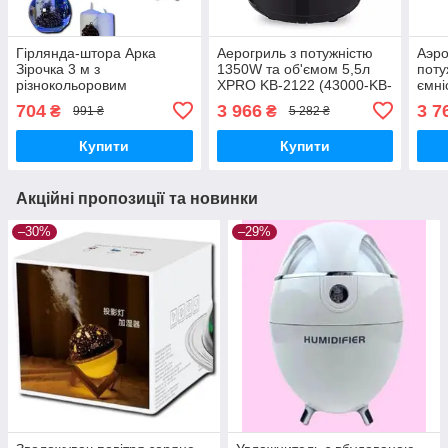
Гірлянда-штора Арка
Аерогриль з потужністю
Аэр
Зірочка 3 м з
1350W та об'ємом 5,5л
поту
різнокольоровим
XPRO KB-2122 (43000-KB-
ємні
світінням, XPRO (GR-
2122_2442)
KB20
704
3 966
3 7
₴
₴
991 ₴
5 282 ₴
55_305)
KB2
Купити
Купити
Акційні пропозиції та новинки
–30%
–29%