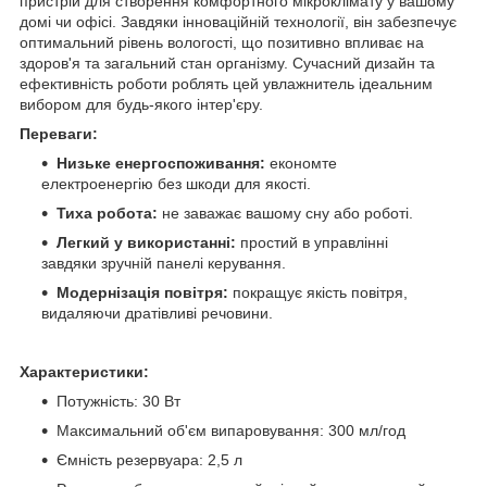
пристрій для створення комфортного мікроклімату у вашому
домі чи офісі. Завдяки інноваційній технології, він забезпечує
оптимальний рівень вологості, що позитивно впливає на
здоров'я та загальний стан організму. Сучасний дизайн та
ефективність роботи роблять цей увлажнитель ідеальним
вибором для будь-якого інтер'єру.
Переваги:
Низьке енергоспоживання:
економте
електроенергію без шкоди для якості.
Тиха робота:
не заважає вашому сну або роботі.
Легкий у використанні:
простий в управлінні
завдяки зручній панелі керування.
Модернізація повітря:
покращує якість повітря,
видаляючи дратівливі речовини.
Характеристики:
Потужність: 30 Вт
Максимальний об'єм випаровування: 300 мл/год
Ємність резервуара: 2,5 л