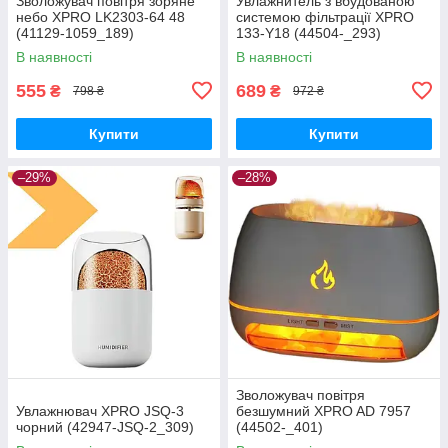
Зволожувач повітря зоряне
Увлажнитель з вбудованою
небо XPRO LK2303-64 48
системою фільтрації XPRO
(41129-1059_189)
133-Y18 (44504-_293)
В наявності
В наявності
555
689
₴
₴
798 ₴
972 ₴
Купити
Купити
–29%
–28%
Зволожувач повітря
Увлажнювач XPRO JSQ-3
безшумний XPRO AD 7957
чорний (42947-JSQ-2_309)
(44502-_401)