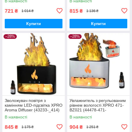
В наявності
В наявності
721
815
₴
₴
1 014 ₴
1 136 ₴
Купити
Купити
–28%
–28%
Зволожувач повітря з
Увлажнитель з регульованим
камінням LED-підсвітка XPRO
рівнем вологості XPRO 471-
Aroma Diffuser (43233-_414)
BZ021 (44478-471-
BZ021_460)
В наявності
В наявності
845
904
₴
₴
1 175 ₴
1 251 ₴