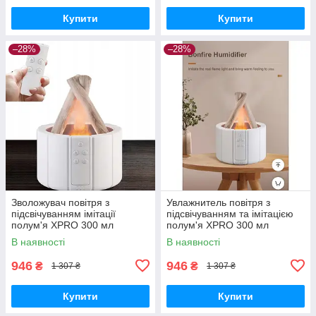
Купити
Купити
–28%
–28%
Зволожувач повітря з
Увлажнитель повітря з
підсвічуванням імітації
підсвічуванням та імітацією
полум'я XPRO 300 мл
полум'я XPRO 300 мл
(44655-_494)
(44655-_496)
В наявності
В наявності
946
946
₴
₴
1 307 ₴
1 307 ₴
Купити
Купити