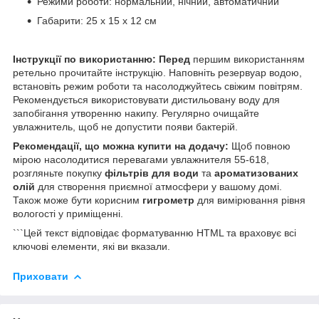
Режими роботи: нормальний, нічний, автоматичний
Габарити: 25 x 15 x 12 см
Інструкції по використанню:
Перед
першим використанням
ретельно прочитайте інструкцію. Наповніть резервуар водою,
встановіть режим роботи та насолоджуйтесь свіжим повітрям.
Рекомендується використовувати дистильовану воду для
запобігання утворенню накипу. Регулярно очищайте
увлажнитель, щоб не допустити появи бактерій.
Рекомендації, що можна купити на додачу:
Щоб повною
мірою насолодитися перевагами увлажнителя 55-618,
розгляньте покупку
фільтрів для води
та
ароматизованих
олій
для створення приємної атмосфери у вашому домі.
Також може бути корисним
гигрометр
для вимірювання рівня
вологості у приміщенні.
```Цей текст відповідає форматуванню HTML та враховує всі
ключові елементи, які ви вказали.
Приховати