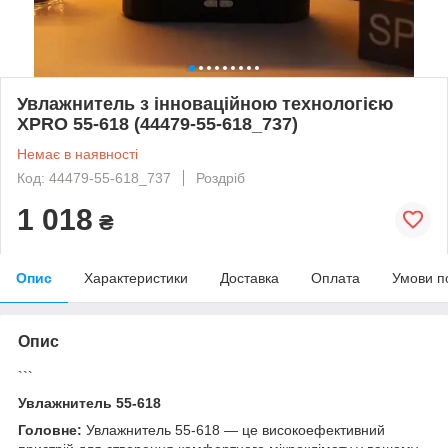
Увлажнитель з інноваційною технологією
XPRO 55-618 (44479-55-618_737)
Немає в наявності
Код: 44479-55-618_737
Роздріб
1 018
₴
Опис
Характеристики
Доставка
Оплата
Умови п
Опис
```
Увлажнитель 55-618
Головне:
Увлажнитель 55-618 — це високоефективний