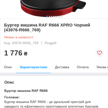
Бургер машина RAF R666 XPRO Чорний
(43976-R666_769)
Немає в наявності
Код: 43976-R666_769
Роздріб
1 776
₴
Опис
Характеристики
Доставка
Оплата
Умови 
Опис
Бургер машина RAF R666
Головне:
Бургер машина RAF R666 - це ідеальний пристрій для
швидкого та ефективного приготування апетитних бургерів.