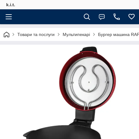
k.i.t.
Товари та послуги
Мультипекарі
Бургер машина RAF