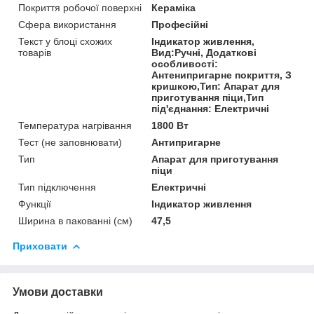
Покриття робочої поверхні
Кераміка
Сфера використання
Професійні
Текст у блоці схожих
Індикатор живлення,
товарів
Вид:Ручні, Додаткові
особливості:
Антенипригарне покриття, З
кришкою,Тип: Апарат для
приготування піци,Тип
під'єднання: Електричні
Температура нагрівання
1800 Вт
Тест (не заповнювати)
Антипригарне
Тип
Апарат для приготування
піци
Тип підключення
Електричні
Функції
Індикатор живлення
Ширина в пакованні (см)
47,5
Приховати
Умови доставки