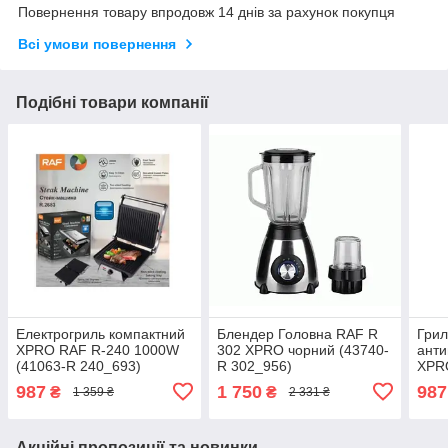
Повернення товару впродовж 14 днів за рахунок покупця
Всі умови повернення
Подібні товари компанії
Електрогриль компактний
Блендер Головна RAF R
Грил
XPRO RAF R-240 1000W
302 XPRO чорний (43740-
анти
(41063-R 240_693)
R 302_956)
XPR
(410
987
1 750
987
₴
₴
1 359 ₴
2 331 ₴
Акційні пропозиції та новинки