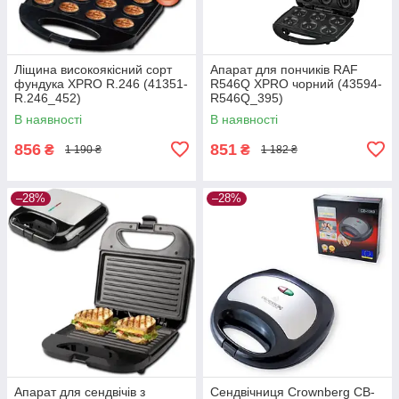
Ліщина високоякісний сорт
Апарат для пончиків RAF
фундука XPRO R.246 (41351-
R546Q XPRO чорний (43594-
R.246_452)
R546Q_395)
В наявності
В наявності
856
851
₴
₴
1 190 ₴
1 182 ₴
–28%
–28%
Апарат для сендвічів з
Сендвічниця Crownberg CB-