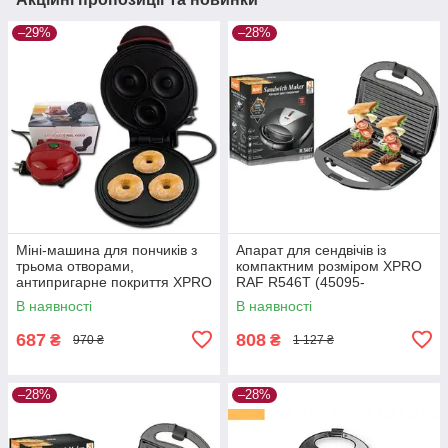
–29%
–28%
Міні-машина для пончиків з
Апарат для сендвічів із
трьома отворами,
компактним розміром XPRO
антипригарне покриття XPRO
RAF R546T (45095-
32 (41492-_292)
R546T_401)
В наявності
В наявності
687
808
₴
₴
970 ₴
1 127 ₴
–28%
–28%