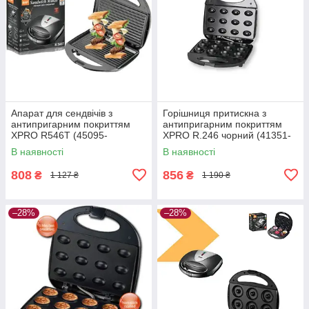
Апарат для сендвічів з
Горішниця притискна з
антипригарним покриттям
антипригарним покриттям
XPRO R546T (45095-
XPRO R.246 чорний (41351-
R546T_397)
R.246_374)
В наявності
В наявності
808
856
₴
₴
1 127 ₴
1 190 ₴
–28%
–28%