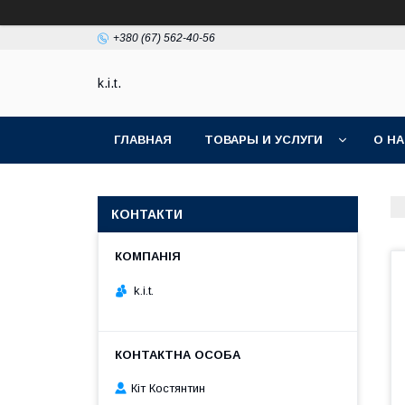
+380 (67) 562-40-56
k.i.t.
ГЛАВНАЯ
ТОВАРЫ И УСЛУГИ
О Н
КОНТАКТИ
k.i.t.
Кіт Костянтин