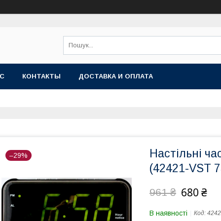
АС
КОНТАКТЫ
ДОСТАВКА И ОПЛАТА
Настільні ч
–29%
(42421-VST 
680 ₴
961 ₴
В наявності
Код:
4242