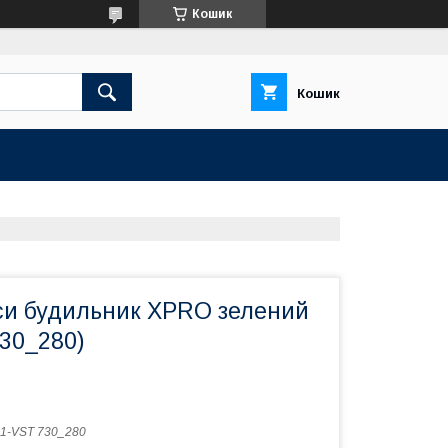
Кошик
Кошик
аси будильник XPRO зелений
730_280)
1-VST 730_280