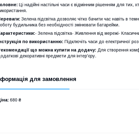
Головне:
Ці надійні настільні часи є відмінним рішенням для тих,
икористання.
Переваги:
Зелена підсвітка дозволяє чітко бачити час навіть в темн
оботу будильника без необхідності змінювати батарейки.
Характеристики:
- Зелена підсвітка- Живлення від мережі- Класичн
нструкція по використанню:
Підключіть часи до електричної роз
Рекомендації що можна купити на додачу:
Для створення комф
одаткові декоративні предмети для інтер'єру.
нформація для замовлення
іна:
680 ₴