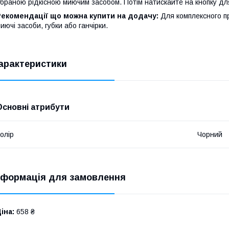
браною рідкісною миючим засобом. Потім натискайте на кнопку для 
Рекомендації що можна купити на додачу:
Для комплексного п
иючі засоби, губки або ганчірки.
арактеристики
Основні атрибути
олір
Чорний
нформація для замовлення
іна:
658 ₴