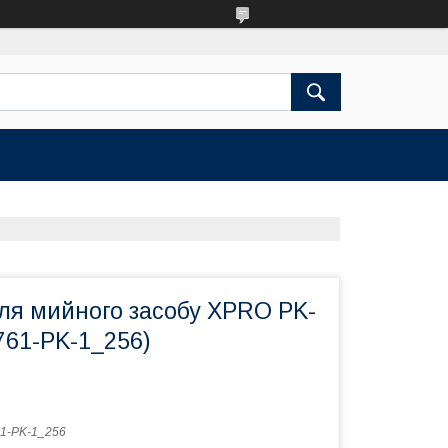
ля мийного засобу XPRO PK-
761-PK-1_256)
1-PK-1_256