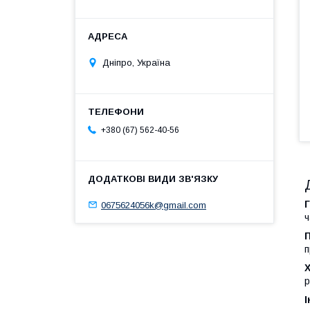
Дніпро, Україна
+380 (67) 562-40-56
0675624056k@gmail.com
ч
п
р
І