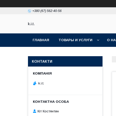
+380 (67) 562-40-56
k.i.t.
ГЛАВНАЯ
ТОВАРЫ И УСЛУГИ
О Н
КОНТАКТИ
k.i.t.
Кіт Костянтин