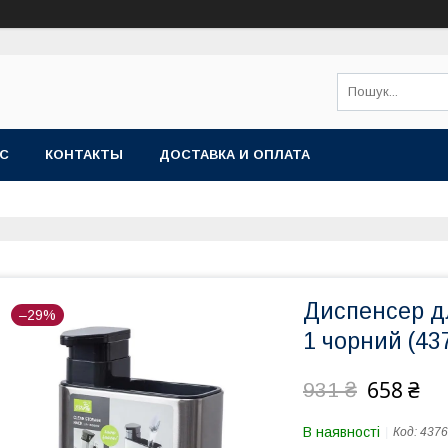
АС
КОНТАКТЫ
ДОСТАВКА И ОПЛАТА
Диспенсер д
–29%
1 чорний (43
658 ₴
931 ₴
В наявності
Код:
4376