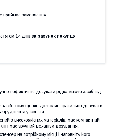
не приймає замовлення
ротягом 14 днів
за рахунок покупця
но і ефективно дозувати рідке миюче засіб під
засіб, тому що він дозволяє правильно дозувати
забруднення упаковки.
ий з високоякісних матеріалів, має компактний
рхні і має зручний механізм дозування.
енсер на потрібному місці і наповніть його