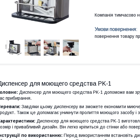
Компанія тимчасово 
повернення товару п
Диспенсер для моющего средства PK-1
Головне:
Диспенсер для моющего средства PK-1 допоможе вам зруч
ас прибирання.
Переваги:
Завдяки цьому диспенсеру ви зможете економити миюче 
родукт. Також це допомагає уникнути пролиття моющого засобу і 
Характеристики:
Диспенсер для моющего средства PK-1 виготовлен
озмір і привабливий дизайн. Він легко кріпиться до стінки або пове
нструкції по використанню:
Перед використанням встановіть дисп