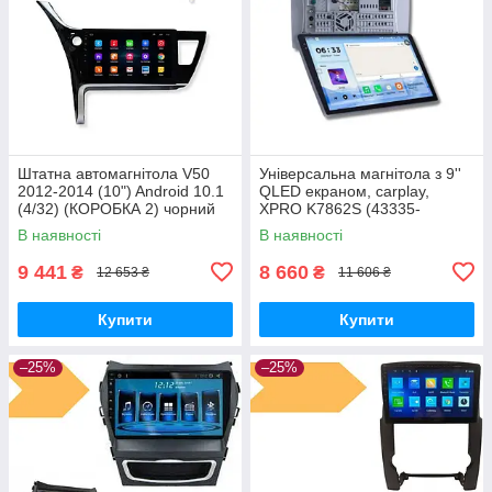
Штатна автомагнітола V50
Універсальна магнітола з 9''
2012-2014 (10") Android 10.1
QLED екраном, carplay,
(4/32) (КОРОБКА 2) чорний
XPRO K7862S (43335-
(MER-14129_5615)
K7862S- 9''_7596)
В наявності
В наявності
9 441
8 660
₴
₴
12 653 ₴
11 606 ₴
Купити
Купити
–25%
–25%