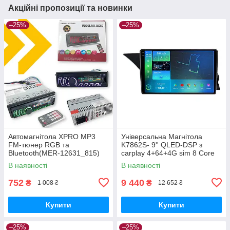
Акційні пропозиції та новинки
–25%
–25%
Автомагнітола XPRO MP3
Універсальна Магнітола
FM-тюнер RGB та
K7862S- 9'' QLED-DSP з
Bluetooth(MER-12631_815)
carplay 4+64+4G sim 8 Core
Android 12 RGB (43336-
В наявності
В наявності
K7862S- 9''_6906)
752
9 440
₴
₴
1 008 ₴
12 652 ₴
Купити
Купити
–25%
–25%