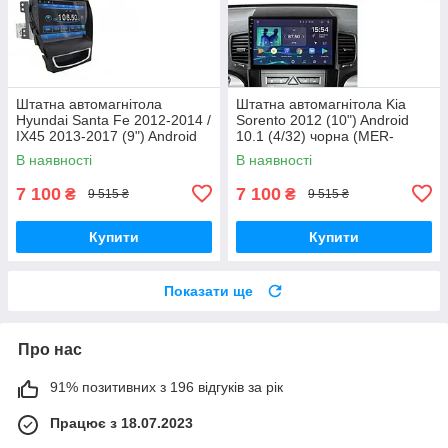
Штатна автомагнітола
Штатна автомагнітола Kia
Hyundai Santa Fe 2012-2014 /
Sorento 2012 (10") Android
IX45 2013-2017 (9") Android
10.1 (4/32) чорна (MER-
10.1 (4/32) (КОРОБКА 1)
14114_5673)
В наявності
В наявності
чорна (MER-14149_5671)
7 100
7 100
₴
₴
9 515 ₴
9 515 ₴
Купити
Купити
Показати ще
Про нас
91% позитивних з 196 відгуків за рік
Працює з 18.07.2023