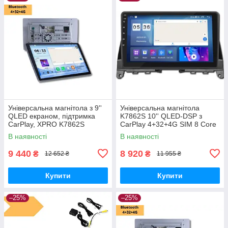
Універсальна магнітола з 9''
Універсальна магнітола
QLED екраном, підтримка
K7862S 10'' QLED-DSP з
CarPlay, XPRO K7862S
CarPlay 4+32+4G SIM 8 Core
Android 12 RGB (43334-
В наявності
В наявності
K7862S- 10''_7826)
9 440
8 920
₴
₴
12 652 ₴
11 955 ₴
Купити
Купити
–25%
–25%