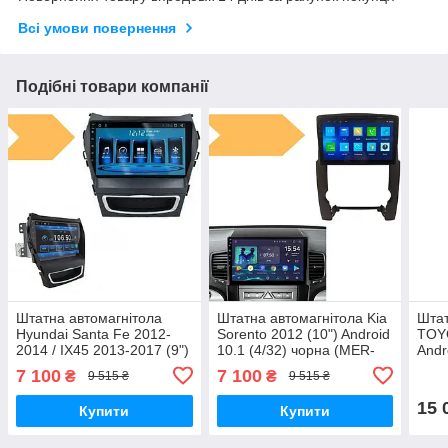
Всі умови повернення
Подібні товари компанії
Штатна автомагнітола
Штатна автомагнітола Kia
Штат
Hyundai Santa Fe 2012-
Sorento 2012 (10") Android
TOY
2014 / IX45 2013-2017 (9")
10.1 (4/32) чорна (MER-
Andr
Android 10.1 (4/32)
14114_5673)
чор
7 100
7 100
₴
₴
9 515 ₴
9 515 ₴
(КОРОБКА 1) чорна (MER-
14149_5671)
15 
Купити
Купити