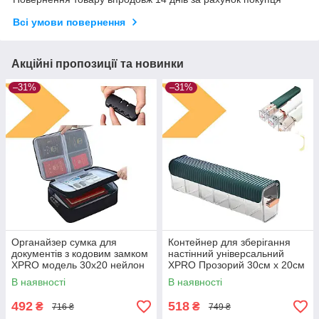
Всі умови повернення
Акційні пропозиції та новинки
–31%
–31%
Органайзер сумка для
Контейнер для зберігання
документів з кодовим замком
настінний універсальний
XPRO модель 30х20 нейлон
XPRO Прозорий 30см х 20см
чорний (43860-_240)
х 15см (43879-_152)
В наявності
В наявності
492
518
₴
₴
716 ₴
749 ₴