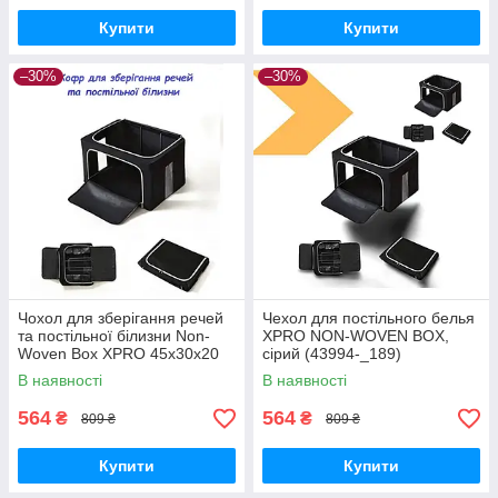
Купити
Купити
–30%
–30%
Чохол для зберігання речей
Чехол для постільного белья
та постільної білизни Non-
XPRO NON-WOVEN BOX,
Woven Box XPRO 45x30x20
сірий (43994-_189)
см (43994-_195)
В наявності
В наявності
564
564
₴
₴
809 ₴
809 ₴
Купити
Купити