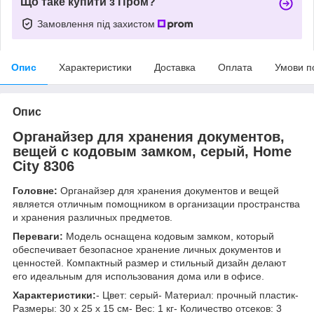
Що таке купити з Пром?
Замовлення під захистом
Опис
Характеристики
Доставка
Оплата
Умови п
Опис
Органайзер для хранения документов,
вещей с кодовым замком, серый, Home
City 8306
Головне:
Органайзер для хранения документов и вещей
является отличным помощником в организации пространства
и хранения различных предметов.
Переваги:
Модель оснащена кодовым замком, который
обеспечивает безопасное хранение личных документов и
ценностей. Компактный размер и стильный дизайн делают
его идеальным для использования дома или в офисе.
Характеристики:
- Цвет: серый- Материал: прочный пластик-
Размеры: 30 х 25 х 15 см- Вес: 1 кг- Количество отсеков: 3