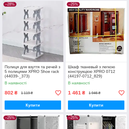
–28%
–25%
Полиця для взуття та речей з
Шкаф тканевый з легкою
5 полицями XPRO Shoe rack
конструкцією XPRO 0712
(44039-_373)
(44197-0712_829)
В наявності
В наявності
802
1 461
₴
₴
1 119 ₴
1 946 ₴
Купити
Купити
–25%
–25%