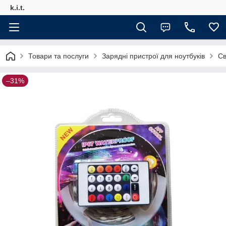
k.i.t.
Товари та послуги
Зарядні пристрої для ноутбуків
Св
–31%