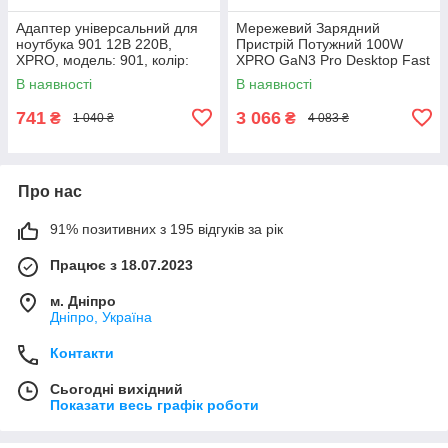
Адаптер універсальний для
Мережевий Зарядний
ноутбука 901 12В 220В,
Пристрій Потужний 100W
XPRO, модель: 901, колір:
XPRO GaN3 Pro Desktop Fast
чорний (42923-901_328)
Charger (33077-01_1857)
В наявності
В наявності
741
3 066
₴
₴
1 040 ₴
4 083 ₴
Про нас
91% позитивних з 195 відгуків за рік
Працює з 18.07.2023
м. Дніпро
Дніпро, Україна
Контакти
Сьогодні вихідний
Показати весь графік роботи