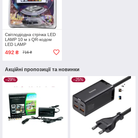
Світлодіодна стрічка LED
LAMP 10 м з QR-кодом
LED LAMP
492
₴
716 ₴
Акційні пропозиції та новинки
–29%
–25%