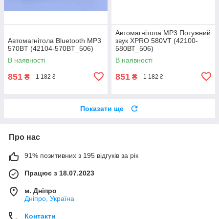
Автомагнітола MP3 Потужний
Автомагнітола Bluetooth MP3
звук XPRO 580VT (42100-
570BT (42104-570BT_506)
580ВТ_506)
В наявності
В наявності
851
851
₴
₴
1 182 ₴
1 182 ₴
Показати ще
Про нас
91% позитивних з 195 відгуків за рік
Працює з 18.07.2023
м. Дніпро
Дніпро, Україна
Контакти