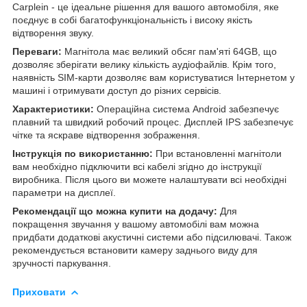
Carplein - це ідеальне рішення для вашого автомобіля, яке
поєднує в собі багатофункціональність і високу якість
відтворення звуку.
Переваги:
Магнітола має великий обсяг пам'яті 64GB, що
дозволяє зберігати велику кількість аудіофайлів. Крім того,
наявність SIM-карти дозволяє вам користуватися Інтернетом у
машині і отримувати доступ до різних сервісів.
Характеристики:
Операційна система Android забезпечує
плавний та швидкий робочий процес. Дисплей IPS забезпечує
чітке та яскраве відтворення зображення.
Інструкція по використанню:
При встановленні магнітоли
вам необхідно підключити всі кабелі згідно до інструкції
виробника. Після цього ви можете налаштувати всі необхідні
параметри на дисплеї.
Рекомендації що можна купити на додачу:
Для
покращення звучання у вашому автомобілі вам можна
придбати додаткові акустичні системи або підсилювачі. Також
рекомендується встановити камеру заднього виду для
зручності паркування.
Приховати