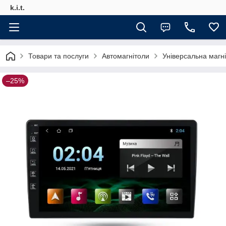
k.i.t.
Товари та послуги
Автомагнітоли
Універсальна магн
–25%