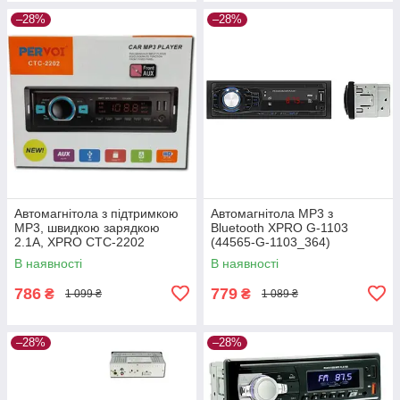
–28%
–28%
Автомагнітола з підтримкою
Автомагнітола MP3 з
MP3, швидкою зарядкою
Bluetooth XPRO G-1103
2.1A, XPRO CTC-2202
(44565-G-1103_364)
(44846-CTC-2202_368)
В наявності
В наявності
786
779
₴
₴
1 099 ₴
1 089 ₴
–28%
–28%