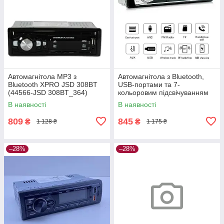
Автомагнітола MP3 з
Автомагнітола з Bluetooth,
Bluetooth XPRO JSD 308BT
USB-портами та 7-
(44566-JSD 308BT_364)
кольоровим підсвічуванням
XPRO JSD-521 BT (42460-
В наявності
В наявності
JSD-521_506)
809
845
₴
₴
1 128 ₴
1 175 ₴
–28%
–28%