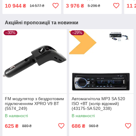
sim, підтримка CarPlay,
CarPlay від XPRO (42456-
(405
10 944
3 976
11 
₴
₴
14 577 ₴
5 296 ₴
XPRO (42437-
6288A64_3223)
1003G_6905)
Акційні пропозиції та новинки
–30%
–29%
FM модулятор з бездротовим
Автомагнітола MP3 SA 520
підключенням XPRO V9 BT
ISO +ВТ (колір відомий)
(5574_249)
(43175-SA 520_338)
В наявності
В наявності
625
686
₴
₴
889 ₴
969 ₴