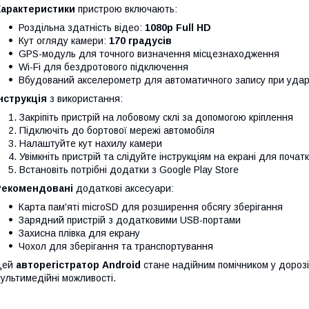
Характеристики
пристрою включають:
Роздільна здатність відео:
1080p Full HD
Кут огляду камери:
170 градусів
GPS-модуль для точного визначення місцезнаходження
Wi-Fi для бездротового підключення
Вбудований акселерометр для автоматичного запису при удар
нструкція
з використання:
Закріпіть пристрій на лобовому склі за допомогою кріплення
Підключіть до бортової мережі автомобіля
Налаштуйте кут нахилу камери
Увімкніть пристрій та слідуйте інструкціям на екрані для поча
Встановіть потрібні додатки з Google Play Store
Рекомендовані
додаткові аксесуари:
Карта пам'яті microSD для розширення обсягу зберігання
Зарядний пристрій з додатковими USB-портами
Захисна плівка для екрану
Чохол для зберігання та транспортування
Цей
авторегістратор Android
стане надійним помічником у дорозі,
ультимедійні можливості.