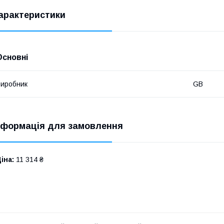
арактеристики
Основні
иробник
GB
нформація для замовлення
іна:
11 314 ₴