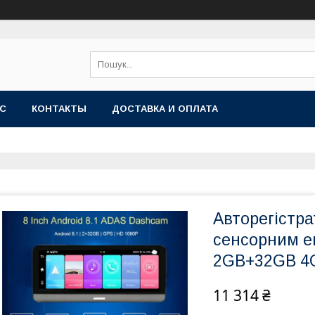
АС
КОНТАКТЫ
ДОСТАВКА И ОПЛАТА
Авторегістр
сенсорним ек
2GB+32GB 4G
11 314 ₴