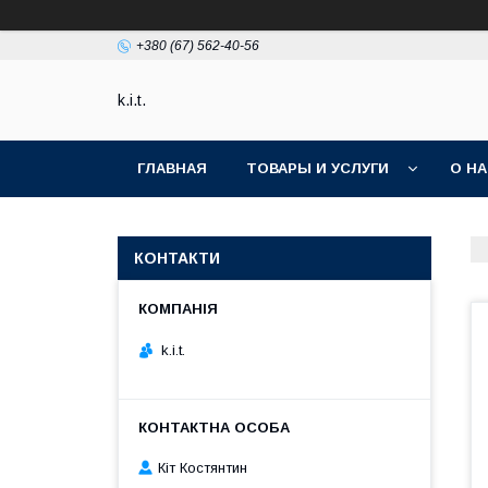
+380 (67) 562-40-56
k.i.t.
ГЛАВНАЯ
ТОВАРЫ И УСЛУГИ
О Н
КОНТАКТИ
k.i.t.
Кіт Костянтин