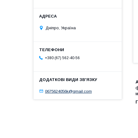
Дніпро, Україна
+380 (67) 562-40-56
ф
0675624056k@gmail.com
м
Г