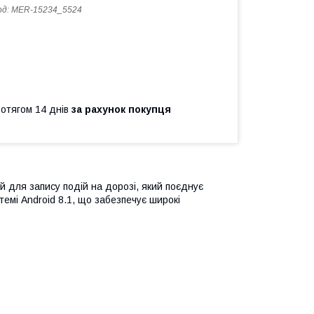
од:
MER-15234_5524
ротягом 14 днів
за рахунок покупця
ій для запису подій на дорозі, який поєднує
темі Android 8.1, що забезпечує широкі