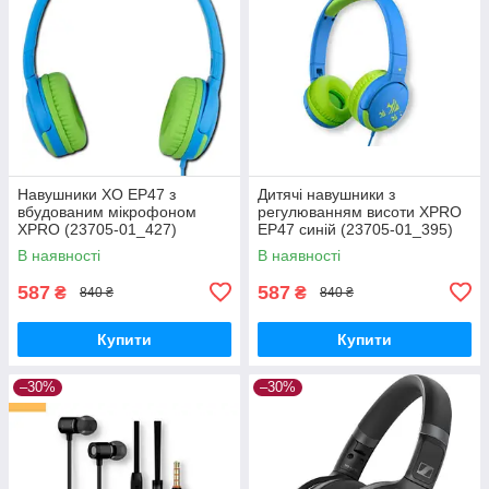
Навушники XO EP47 з
Дитячі навушники з
вбудованим мікрофоном
регулюванням висоти XPRO
XPRO (23705-01_427)
EP47 синій (23705-01_395)
В наявності
В наявності
587
587
₴
₴
840 ₴
840 ₴
Купити
Купити
–30%
–30%