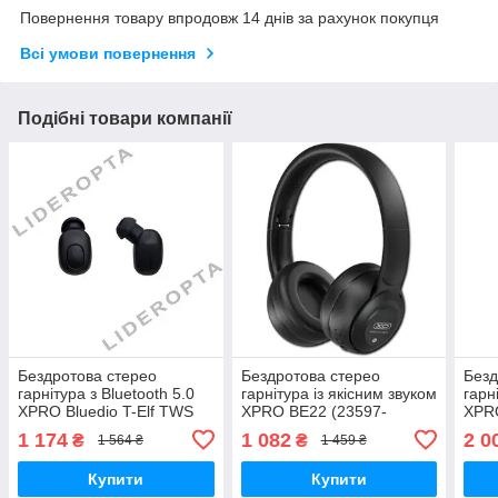
Повернення товару впродовж 14 днів за рахунок покупця
Всі умови повернення
Подібні товари компанії
Бездротова стерео
Бездротова стерео
Безд
гарнітура з Bluetooth 5.0
гарнітура із якісним звуком
гарн
XPRO Bluedio T-Elf TWS
XPRO BE22 (23597-
XPR
м'ята упаковка (38904-
01_585)
(406
1 174
1 082
2 0
₴
₴
1 564 ₴
1 459 ₴
01_647)
Купити
Купити