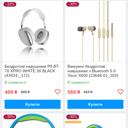
–32%
–30%
Бездротові навушники P9 BT-
Вакуумні бездротові
70 XPRO WHITE 30 BLACK
навушники з Bluetooth 5.0
(43924-_172)
Yison X600 (23648-01_203)
В наявності
В наявності
468
568
₴
₴
685 ₴
815 ₴
Купити
Купити
–30%
–30%