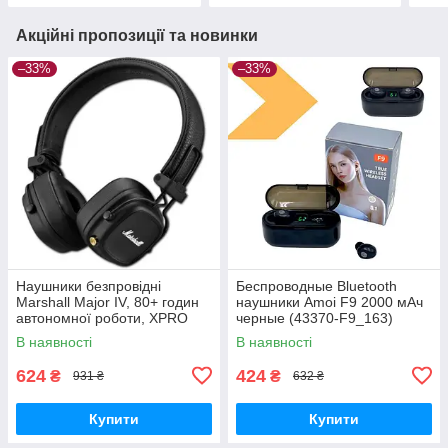
Акційні пропозиції та новинки
–33%
–33%
Наушники безпровідні
Беспроводные Bluetooth
Marshall Major IV, 80+ годин
наушники Amoi F9 2000 мАч
автономної роботи, XPRO
черные (43370-F9_163)
(44691-_291)
В наявності
В наявності
624
424
₴
₴
931 ₴
632 ₴
Купити
Купити