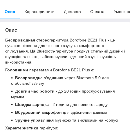
Опис
Характеристики
Доставка
Оплата
Умови п
Опис
Беспроводная
стереогарнитура Borofone BE21 Plus - це
сучасне рішення для якісного звуку та комфортного
спілкування.
Ця
Bluetooth-гарнітура поєднує стильний дизайн і
функціональність, забезпечуючи відмінний звук і зручність
використання.
Головними
перевагами Borofone BE21 Plus є:
Беспроводне з'єднання
через Bluetooth 5.0 для
стабільної зв'язку
Довгий час роботи
- до 20 годин прослуховування
музики
Швидка зарядка
- 2 години для повного заряду
Вбудований мікрофон
для здійснення дзвінків
Зручне управління
музикою та викликами на корпусі
Характеристики
гарнітури: