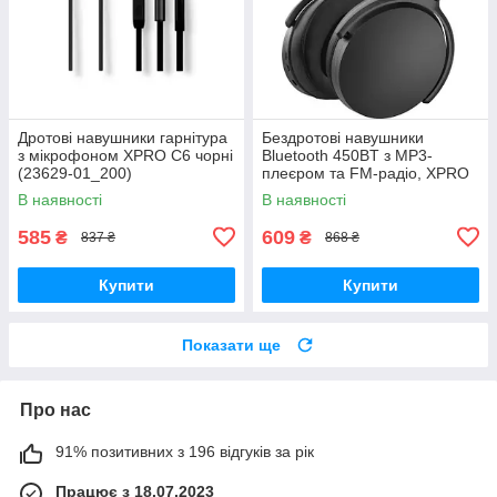
Дротові навушники гарнітура
Бездротові навушники
з мікрофоном XPRO C6 чорні
Bluetooth 450BT з MP3-
(23629-01_200)
плеєром та FM-радіо, XPRO
(41166-450BT_231)
В наявності
В наявності
585
609
₴
₴
837 ₴
868 ₴
Купити
Купити
Показати ще
Про нас
91% позитивних з 196 відгуків за рік
Працює з 18.07.2023