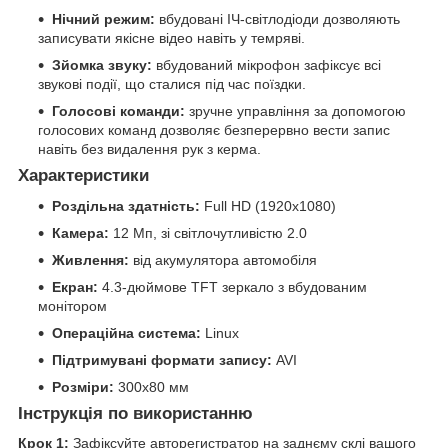
Нічний режим:
вбудовані ІЧ-світлодіоди дозволяють
записувати якісне відео навіть у темряві.
Зйомка звуку:
вбудований мікрофон зафіксує всі
звукові події, що сталися під час поїздки.
Голосові команди:
зручне управління за допомогою
голосових команд дозволяє безперервно вести запис
навіть без видалення рук з керма.
Характеристики
Роздільна здатність:
Full HD (1920x1080)
Камера:
12 Мп, зі світлочутливістю 2.0
Живлення:
від акумулятора автомобіля
Екран:
4.3-дюймове TFT зеркало з вбудованим
монітором
Операційна система:
Linux
Підтримувані формати запису:
AVI
Розміри:
300x80 мм
Інструкція по використанню
Крок 1:
Зафіксуйте авторегистратор на заднєму склі вашого