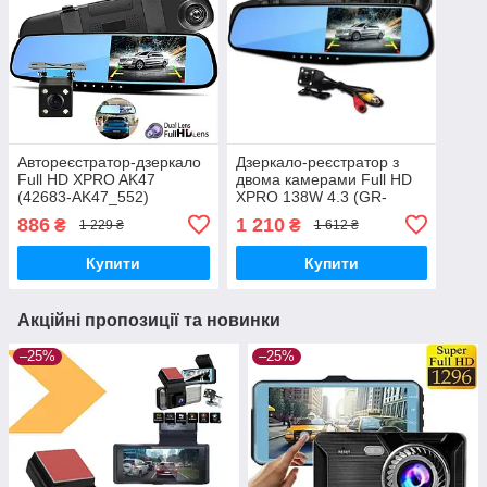
Автореєстратор-дзеркало
Дзеркало-реєстратор з
Full HD XPRO AK47
двома камерами Full HD
(42683-AK47_552)
XPRO 138W 4.3 (GR-
130_668)
886
1 210
₴
₴
1 229 ₴
1 612 ₴
Купити
Купити
Акційні пропозиції та новинки
–25%
–25%