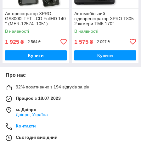
Автореєстратор XPRO-
Автомобільний
GS8000l TFT LCD FullHD 140
відеорегістратор XPRO T805
° (MER-12574_1051)
2 камери ТМК 170°
1920х1080(MER-14059_840)
В наявності
В наявності
1 925
1 575
₴
₴
2 564 ₴
2 097 ₴
Купити
Купити
Про нас
92% позитивних з 194 відгуків за рік
Працює з 18.07.2023
м. Дніпро
Дніпро, Україна
Контакти
Сьогодні вихідний