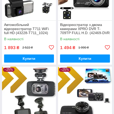
Автомобільний
Відеореєстратор з двома
відеореєстратор Т711 WiFi
камерами XPRO DVR T-
full HD (43228-Т711_1024)
709TP FULL H.D. (42469-DVR
T-709TP_921)
В наявності
В наявності
1 893
1 494
₴
₴
2 522 ₴
1 990 ₴
Купити
Купити
–25%
–25%