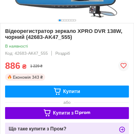
Відеорегистратор зеркало XPRO DVR 138W,
чорний (42683-AK47_555)
В наявності
Код: 42683-AK47_555
Роздріб
886
₴
1 229 ₴
Економія
343 ₴
Купити
або
Купити з
Що таке купити з Пром?