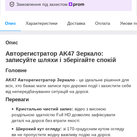
Замовлення під захистом
Опис
Характеристики
Доставка
Оплата
Умови п
Опис
Авторегистратор AK47 Зеркало:
записуйте шляхи і зберігайте спокій
Головне
AK47 Авторегистратор Зеркало
- це ідеальне рішення для
всіх, хто бажає мати записи про дорожні події і захистити себе
від непередбачуваних ситуацій на дорозі.
Переваги
Кристально чистий запис:
відео з високою
роздільною здатністю Full HD дозволяє зафіксувати
деталі на дорозі без втрати якості.
Широкий кут огляду:
зі 170-градусним кутом огляду
ви не пропустите жодну важливу подію на дорозі.