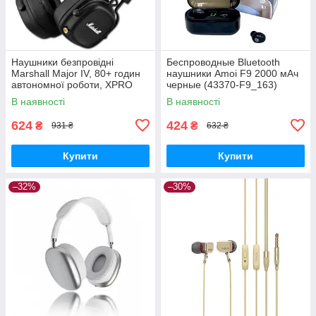
Наушники безпровідні
Беспроводные Bluetooth
Marshall Major IV, 80+ годин
наушники Amoi F9 2000 мАч
автономної роботи, XPRO
черные (43370-F9_163)
(44691-_291)
В наявності
В наявності
624
424
₴
₴
931 ₴
632 ₴
Купити
Купити
–32%
–30%