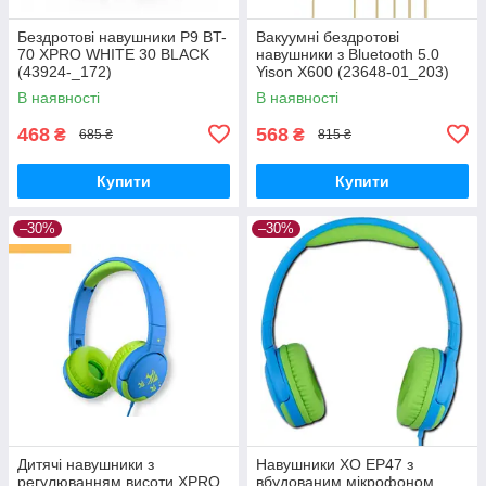
Бездротові навушники P9 BT-
Вакуумні бездротові
70 XPRO WHITE 30 BLACK
навушники з Bluetooth 5.0
(43924-_172)
Yison X600 (23648-01_203)
В наявності
В наявності
468
568
₴
₴
685 ₴
815 ₴
Купити
Купити
–30%
–30%
Дитячі навушники з
Навушники XO EP47 з
регулюванням висоти XPRO
вбудованим мікрофоном