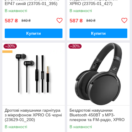
EP47 синій (23705-01_395)
XPRO (23705-01_427)
В наявності
В наявності
587
587
₴
₴
840 ₴
840 ₴
Купити
Купити
–30%
–30%
Дротові навушники гарнітура
Бездротові навушники
з мікрофоном XPRO C6 чорні
Bluetooth 450BT з MP3-
(23629-01_200)
плеєром та FM-радіо, XPRO
(41166-450BT_231)
В наявності
В наявності