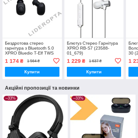
Бездротова стерео
Блютуз Стерео Гарнітура
Блют
гарнітура з Bluetooth 5.0
XPRO RB-S7 (23588-
Вол
XPRO Bluedio T-Elf TWS
01_679)
30 (
м'ята упаковка (38904-
1 174
1 229
1 2
₴
₴
1 564 ₴
1 637 ₴
01_647)
Купити
Купити
Акційні пропозиції та новинки
–33%
–33%