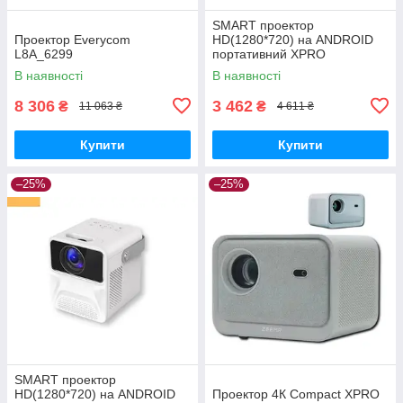
SMART проектор
Проектор Everycom
HD(1280*720) на ANDROID
L8A_6299
портативний XPRO
PANOPLUS SOUNDBOX
В наявності
В наявності
BLACK(4000 lumen) з
підключенням до iOS та
8 306
3 462
₴
₴
11 063 ₴
4 611 ₴
Android для
Купити
Купити
–25%
–25%
SMART проектор
HD(1280*720) на ANDROID
Проектор 4К Compact XPRO