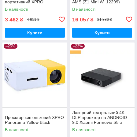
портативний XPRO
AMS (Z1 Mini W_12299)
PANOPLUS SOUNDBOX
В наявності
В наявності
WHITE(4000 lumen) із
підключенням до iOS та
3 462
16 057
₴
₴
4 611 ₴
21 386 ₴
Android для
Купити
Купити
–25%
–23%
Лазерний театральний 4K
Проєктор кишеньковий XPRO
DLP проектор на ANDROID
Panorama Yellow Black
9.0 Xiaomi Formovie S5 з
HDR10+ та Denon sound
В наявності
В наявності
Dolby Audio + DTS-звуком