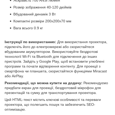
Яскравість 700 ANSI люмен
Розмір зображення 40-120 дюймів
Вбудований динамік 3 Вт
Компактні розміри 200x200x70 мм
Вага всього 0.9 кг
Інструкції по використанню:
Для використання проектора,
підключіть його до електромережі або скористайтеся
вбудованим акумулятором. Використовуйте бездротові
технології Wi-Fi та Bluetooth для підключення до інших
пристроїв. Зайдіть у Google Play, щоб встановити улюблені
програми та почати відтворення контенту. Для проекції з
смартфона чи планшета, скористайтеся функціями Miracast
або AirPlay.
Рекомендації, що можна купити на додачу:
Рекомендуємо
придбати екран для проекції, бездротовий мікрофон для
презентацій та сумку для транспортування проектора.
Цей HTML-текст містить ключові особливості та переваги
проектора, що полегшить пошук та забезпечить SEO-
оптимізацію.