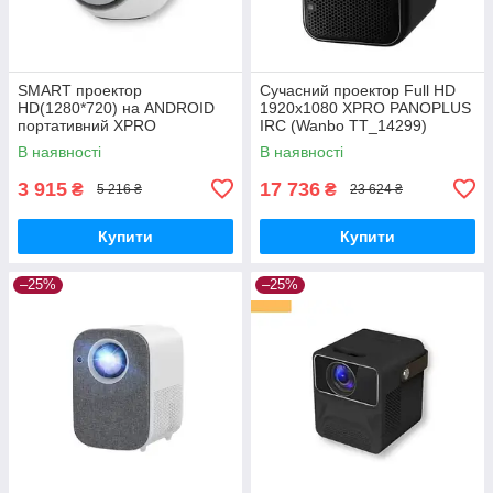
SMART проектор
Сучасний проектор Full HD
HD(1280*720) на ANDROID
1920x1080 XPRO PANOPLUS
портативний XPRO
IRC (Wanbo TT_14299)
PANOPLUS KOLO(4000
В наявності
В наявності
lumen) із зовнішнім
підключенням до iOS та
3 915
17 736
₴
₴
5 216 ₴
23 624 ₴
Android для
Купити
Купити
–25%
–25%