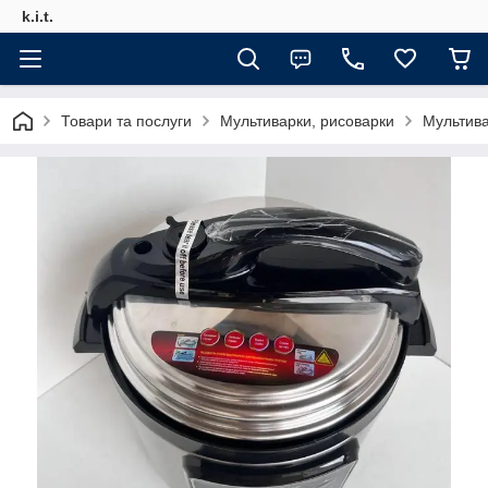
k.i.t.
Товари та послуги
Мультиварки, рисоварки
Мультива