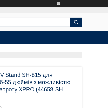
V Stand SH-815 для
26-55 дюймів з можливістю
овороту XPRO (44658-SH-