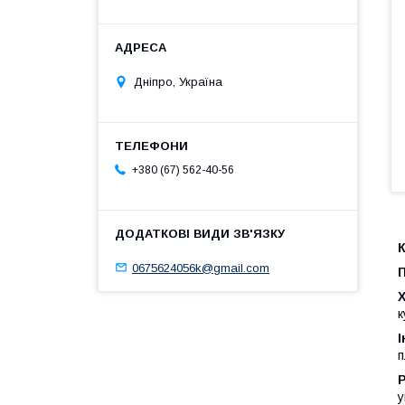
Дніпро, Україна
+380 (67) 562-40-56
0675624056k@gmail.com
к
І
п
у