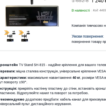
1 240 
1 652 ₴
В наявності
Код:
4465
Компанія тимчасово 
повернення товару п
Кронштейн
TV Stand SH-815 - надійне кріплення для вашого телев
Переваги:
міцна сталева конструкція, універсальне кріплення VESA
Характеристики:
максимальне навантаження
40 кг
, розміри VESA 
ут повороту ±90°.
нструкція:
прикріпіть настінну пластину до стіни, встановіть кронш
ластиною. Відрегулюйте нахил та поворот за потребою.
Рекомендуємо
додатково придбати: кабель-канал для приховуванн
ніверсальний пульт дистанційного керування.