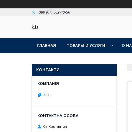
+380 (67) 562-40-56
k.i.t.
ГЛАВНАЯ
ТОВАРЫ И УСЛУГИ
О Н
КОНТАКТИ
k.i.t.
Кіт Костянтин