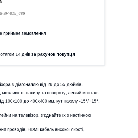
₴
8-SH-815_686
не приймає замовлення
ротягом 14 днів
за рахунок покупця
ізора з діагоналлю від 26 до 55 дюймів.
, можливість нахилу та повороту, легкий монтаж.
від 100x100 до 400x400 мм, кут нахилу -15°/+15°,
тейни на телевізор, з'єднайте їх з настінною
я проводів, HDMI-кабель високої якості,