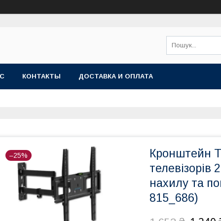
АС
КОНТАКТЫ
ДОСТАВКА И ОПЛАТА
Кронштейн T
–25%
телевізорів 
нахилу та п
815_686)