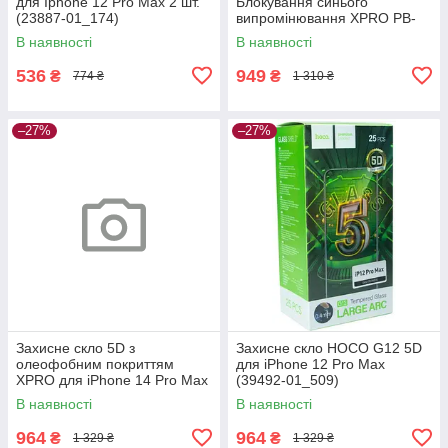
для Iphone 12 Pro Max 2 шт.
Блокування синього
(23887-01_174)
випромінювання XPRO PB-
003 (24028-01_554)
В наявності
В наявності
536
949
₴
₴
774 ₴
1 310 ₴
–27%
–27%
Захисне скло 5D з
Захисне скло HOCO G12 5D
олеофобним покриттям
для iPhone 12 Pro Max
XPRO для iPhone 14 Pro Max
(39492-01_509)
25 шт (39496-01_507)
В наявності
В наявності
964
964
₴
₴
1 329 ₴
1 329 ₴