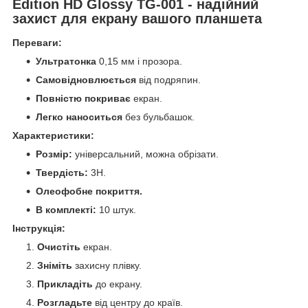
Edition HD Glossy TG-001 - надійний
захист для екрану вашого планшета
Переваги:
Ультратонка
0,15 мм і прозора.
Самовідновлюється
від подряпин.
Повністю покриває
екран.
Легко наноситься
без бульбашок.
Характеристики:
Розмір:
універсальний, можна обрізати.
Твердість:
3H.
Олеофобне покриття.
В комплекті:
10 штук.
Інструкція:
Очистіть
екран.
Зніміть
захисну плівку.
Прикладіть
до екрану.
Розгладьте
від центру до країв.