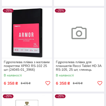
–25%
–25%
Гідрогелева плівка з матовим
Гідрогелева плівка для
покриттям XPRO RS-102 25
планшетів Recci Tablet HD 3A
шт (24045-01_3966)
RS-105, 25 шт, глянець
(24043-01_3966)
В наявності
В наявності
6 358
6 358
₴
₴
8 470 ₴
8 470 ₴
–25%
–25%