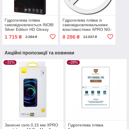
Гідрогелева плівка
Гідрогелева плівка із
самовідновлюється INOBI
самовідновлювальними
Silver Edition HD Glossy
властивостями XPRO NG-
PS-001 25 штук (24026-
001 50 штук (39718-
1 715
8 286
₴
₴
2 284 ₴
11 037 ₴
01_1271)
01_5202)
Акційні пропозиції та новинки
–31%
–28%
Захисне скло 0,15 мм XPRO
Гідрогелева плівка