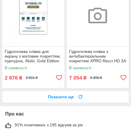
Гідрогелева плівка для
Гідрогелева плівка з
екрану з матовим покриттям,
антибактеріальним
пурпурна, iNobi, Gold Edition
покриттям XPRO Recci HD 3A
Matte Purple PG-005 25 штук
Antibacterial 50 шт Глянец +
В наявності
В наявності
(24021-01_1736)
QR (24052-01_4462)
2 876
7 054
₴
₴
3 831 ₴
9 396 ₴
Показати ще
Про нас
91% позитивних з 195 відгуків за рік