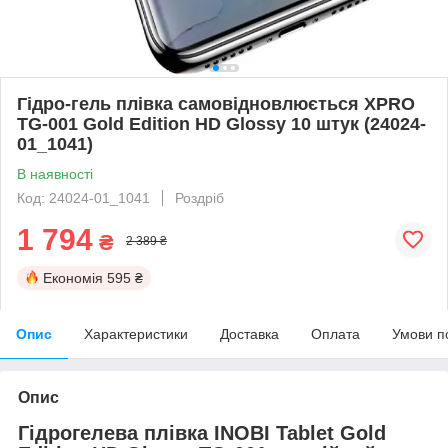
Гідро-гель плівка самовідновлюється XPRO
TG-001 Gold Edition HD Glossy 10 штук (24024-
01_1041)
В наявності
Код: 24024-01_1041
Роздріб
1 794
₴
2 389 ₴
Економія
595 ₴
Опис
Характеристики
Доставка
Оплата
Умови п
Опис
Гідрогелева плівка INOBI Tablet Gold