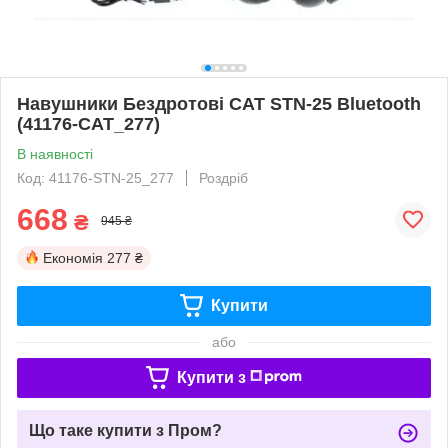
Навушники Бездротові CAT STN-25 Bluetooth
(41176-CAT_277)
В наявності
Код: 41176-STN-25_277
Роздріб
668
₴
945 ₴
Економія
277 ₴
Купити
або
Купити з
Що таке купити з Пром?