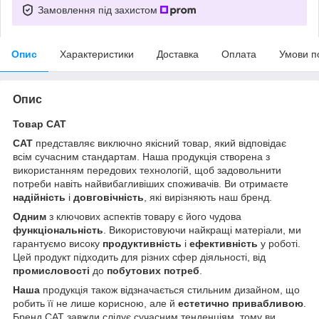
Замовлення під захистом
Опис
Характеристики
Доставка
Оплата
Умови п
Опис
Товар CAT
CAT
представляє виключно якісний товар, який відповідає
всім сучасним стандартам. Наша продукція створена з
використанням передових технологій, щоб задовольнити
потреби навіть найвибагливіших споживачів. Ви отримаєте
надійність
і
довговічність
, які вирізняють наш бренд.
Одним
з ключових аспектів товару є його чудова
функціональність
. Використовуючи найкращі матеріали, ми
гарантуємо високу
продуктивність
і
ефективність
у роботі.
Цей продукт підходить для різних сфер діяльності, від
промисловості
до
побутових потреб
.
Наша
продукція також відзначається стильним дизайном, що
робить її не лише корисною, але й
естетично привабливою
.
Бренд CAT завжди слідує сучасним тенденціям, тому ви