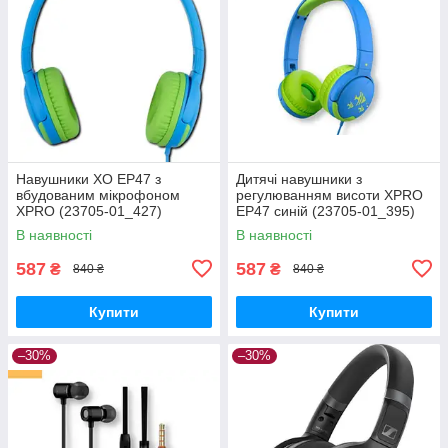
Навушники XO EP47 з
Дитячі навушники з
вбудованим мікрофоном
регулюванням висоти XPRO
XPRO (23705-01_427)
EP47 синій (23705-01_395)
В наявності
В наявності
587
587
₴
₴
840 ₴
840 ₴
Купити
Купити
–30%
–30%