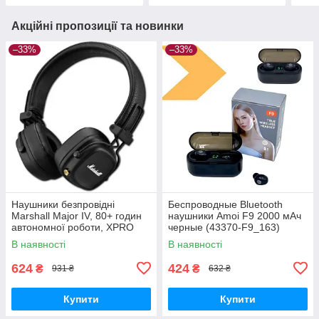
Акційні пропозиції та новинки
–33%
–33%
Наушники безпровідні
Беспроводные Bluetooth
Marshall Major IV, 80+ годин
наушники Amoi F9 2000 мАч
автономної роботи, XPRO
черные (43370-F9_163)
(44691-_291)
В наявності
В наявності
624
424
₴
₴
931 ₴
632 ₴
Купити
Купити