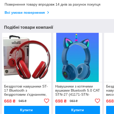
Повернення товару впродовж 14 днів за рахунок покупця
Всі умови повернення
Подібні товари компанії
Бездротові навушники ST-
Навушники з котячими
Безд
17 Bluetooth з
вушками Bluetooth 5.0 CAT
наву
бездротовим з'єднанням,
STN-27 (41171-STN-
висо
XPRO, червоний/білий/
27_299)
XPRO
668
698
668
₴
₴
945 ₴
983 ₴
чорний/зелений (41173-
950 
ST-17_277)
Купити
Купити