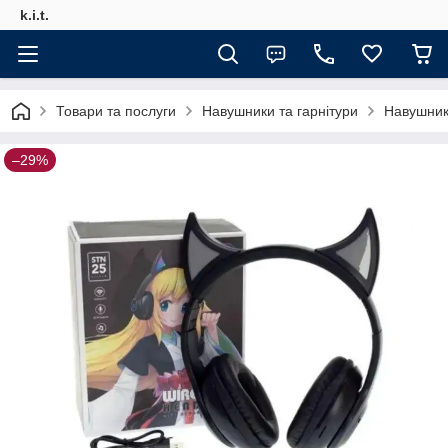
k.i.t.
Товари та послуги
Навушники та гарнітури
Навушник
–29%