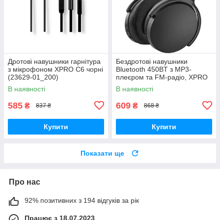
Дротові навушники гарнітура
Бездротові навушники
з мікрофоном XPRO C6 чорні
Bluetooth 450BT з MP3-
(23629-01_200)
плеєром та FM-радіо, XPRO
(41166-450BT_231)
В наявності
В наявності
585
609
₴
₴
837 ₴
868 ₴
Купити
Купити
Показати ще
Про нас
92% позитивних з 194 відгуків за рік
Працює з 18.07.2023