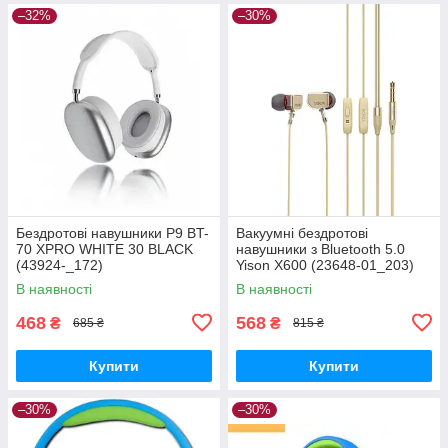
–32%
–30%
Бездротові навушники P9 BT-
Вакуумні бездротові
70 XPRO WHITE 30 BLACK
навушники з Bluetooth 5.0
(43924-_172)
Yison X600 (23648-01_203)
В наявності
В наявності
468
568
₴
₴
685 ₴
815 ₴
Купити
Купити
–30%
–30%