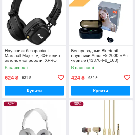
Наушники безпровідні
Беспроводные Bluetooth
Marshall Major IV, 80+ годин
наушники Amoi F9 2000 мАч
автономної роботи, XPRO
черные (43370-F9_163)
(44691-_291)
В наявності
В наявності
624
424
₴
₴
931 ₴
632 ₴
Купити
Купити
–32%
–30%