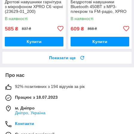
Дротові навушники гарнітура
Бездротові навушники
з мікрофоном XPRO C6 чорні
Bluetooth 450BT з MP3-
(23629-01_200)
плеєром та FM-радіо, XPRO
(41166-450BT_231)
В наявності
В наявності
585
609
₴
₴
837 ₴
868 ₴
Купити
Купити
Показати ще
Про нас
92% позитивних з 194 відгуків за рік
Працює з 18.07.2023
м. Дніпро
Дніпро, Україна
Контакти