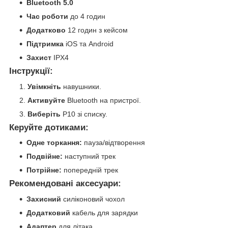
Bluetooth 5.0
Час роботи
до 4 годин
Додатково
12 годин з кейсом
Підтримка
iOS та Android
Захист
IPX4
Інструкції:
Увімкніть
навушники.
Активуйте
Bluetooth на пристрої.
Виберіть
P10 зі списку.
Керуйте дотиками:
Одне торкання:
пауза/відтворення
Подвійне:
наступний трек
Потрійне:
попередній трек
Рекомендовані аксесуари:
Захисний
силіконовий чохол
Додатковий
кабель для зарядки
Адаптер
для літака