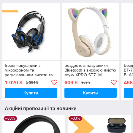
Ігрові навушники з
Бездротові навушники
Безд
мікрофоном та
Bluetooth з високою якістю
BT-
регулюванням висоти та
звуку XPRO ST71M
BLAC
LED RGB підсвічуванням
(41169-ST71M_231)
1 020
609
468
₴
₴
1 394 ₴
868 ₴
XPRO W102 Cool чорні
(23715-01_506)
Купити
Купити
Акційні пропозиції та новинки
–33%
–33%