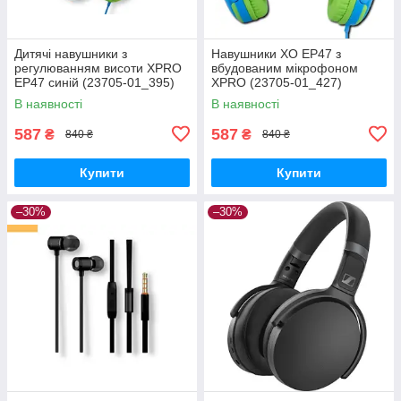
Дитячі навушники з
Навушники XO EP47 з
регулюванням висоти XPRO
вбудованим мікрофоном
EP47 синій (23705-01_395)
XPRO (23705-01_427)
В наявності
В наявності
587
587
₴
₴
840 ₴
840 ₴
Купити
Купити
–30%
–30%