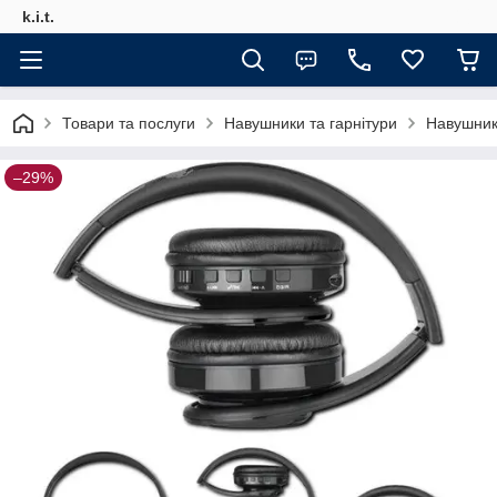
k.i.t.
Товари та послуги
Навушники та гарнітури
Навушник
–29%