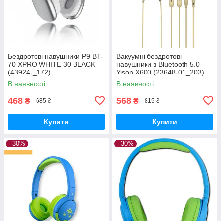
Бездротові навушники P9 BT-
Вакуумні бездротові
70 XPRO WHITE 30 BLACK
навушники з Bluetooth 5.0
(43924-_172)
Yison X600 (23648-01_203)
В наявності
В наявності
468
568
₴
₴
685 ₴
815 ₴
Купити
Купити
–30%
–30%