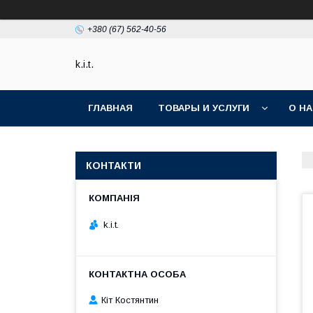
+380 (67) 562-40-56
k.i.t.
ГЛАВНАЯ
ТОВАРЫ И УСЛУГИ
О Н
КОНТАКТИ
k.i.t.
Кіт Костянтин