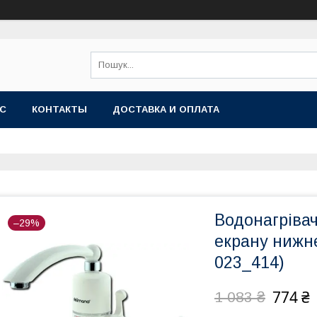
АС
КОНТАКТЫ
ДОСТАВКА И ОПЛАТА
Водонагрівач
–29%
екрану нижнє
023_414)
774 ₴
1 083 ₴