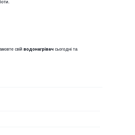
боти.
Замовте свій
водонагрівач
сьогодні та