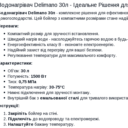
Водонагрівач Delimano 30л - Ідеальне Рішення д
Водонагрівач Delimano 30л
- комплексне рішення для ефективног
омогосподарстві. Цей бойлер з компактними розмірами стане наді
Переваги:
Компактний розмір для зручності встановлення.
Швидкий нагрів води - насолоджуйтесь гарячою водою в будь
Енергоефективність класу B - економте електроенергію.
Надійний захист від перегріву для вашої безпеки.
Регулювання температури для максимального комфорту.
Характеристики:
Об'єм:
30 л
Потужність:
1500 Вт
Тиск:
0,75 МПа
Температура нагріву:
30-75°C
Нижнє підключення для зручності монтажу.
Внутрішній бак з
емальованої сталі
для тривалого використа
нструкції:
Закріпіть
бойлер на стіні.
Підключіть
до водопроводу та електромережі.
Налаштуйте
бажану температуру.