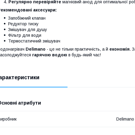
Регулярно перевіряйте
магнієвий анод для оптимальної ро
Рекомендовані аксесуари:
Запобіжний клапан
Редуктор тиску
Змішувач для душу
Фільтр для води
Термостатичний змішувач
одонагрівач
Delimano
- це не тільки практичність, а й
економія
. 
насолоджуйтеся
гарячою водою
в будь-який час!
арактеристики
Основні атрибути
иробник
Delimano