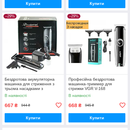
Купити
Купити
–29%
–29%
Бездротова акумуляторна
Професійна бездротова
машинка для стриження з
машинка-триммер для
трьома насадками з
стрижки VGR V-168
неіржавкої сталі Gemei GM-
В наявності
В наявності
6050
667
668
₴
₴
944 ₴
945 ₴
Купити
Купити