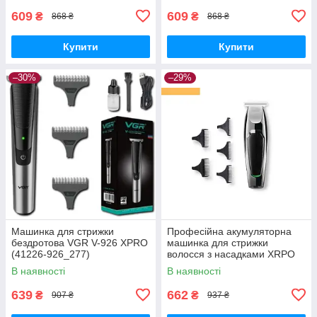
609
609
₴
₴
868 ₴
868 ₴
Купити
Купити
–30%
–29%
Машинка для стрижки
Професійна акумуляторна
бездротова VGR V-926 XPRO
машинка для стрижки
(41226-926_277)
волосся з насадками XRPO
VGR-030 чорна (41242-
В наявності
В наявності
030_283)
639
662
₴
₴
907 ₴
937 ₴