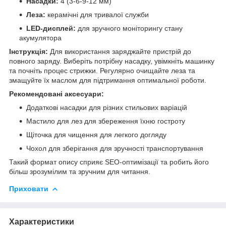
Насадки:
4 (3-6-9-12 мм)
Леза:
керамічні для тривалої служби
LED-дисплей:
для зручного моніторингу стану
акумулятора
Інструкція:
Для використання заряджайте пристрій до
повного заряду. Виберіть потрібну насадку, увімкніть машинку
та почніть процес стрижки. Регулярно очищайте леза та
змащуйте їх маслом для підтримання оптимальної роботи.
Рекомендовані аксесуари:
Додаткові насадки для різних стильових варіацій
Мастило для лез для збереження їхню гостроту
Щіточка для чищення для легкого догляду
Чохол для зберігання для зручності транспортування
Такий формат опису сприяє SEO-оптимізації та робить його
більш зрозумілим та зручним для читання.
Приховати
Характеристики