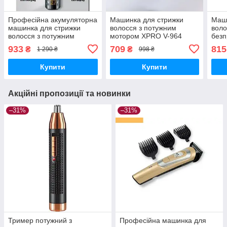
Професійна акумуляторна
Машинка для стрижки
Маши
машинка для стрижки
волосся з потужним
воло
волосся з потужним
мотором XPRO V-964
безп
мотором, XPRO VGR V-
(45105-V-964_327)
XPRO
933
709
815
₴
₴
1 290 ₴
998 ₴
077 (41881-V-077_483)
Купити
Купити
Акційні пропозиції та новинки
–31%
–31%
Тример потужний з
Професійна машинка для