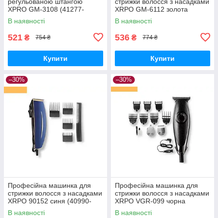
регульованою штангою
стрижки волосся з насадками
XPRO GM-3108 (41277-
XRPO GM-6112 золота
3108_165)
(4738_200)
В наявності
В наявності
521
536
₴
₴
754 ₴
774 ₴
Купити
Купити
–30%
–30%
Професійна машинка для
Професійна машинка для
стрижки волосся з насадками
стрижки волосся з насадками
XRPO 90152 синя (40990-
XRPO VGR-099 чорна
DSP-90152)
(41467-099_378)
В наявності
В наявності