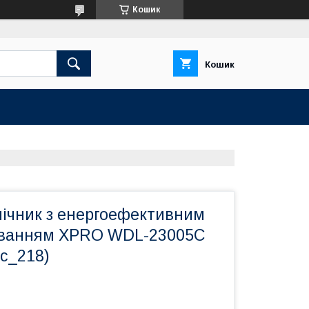
Кошик
Кошик
нічник з енергоефективним
уванням XPRO WDL-23005C
c_218)