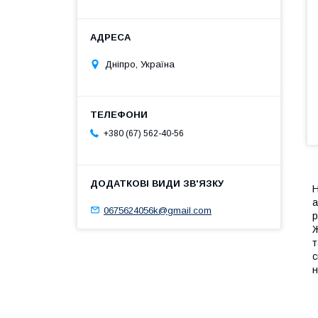
Дніпро, Україна
+380 (67) 562-40-56
Н
а
0675624056k@gmail.com
р
Ж
т
с
н