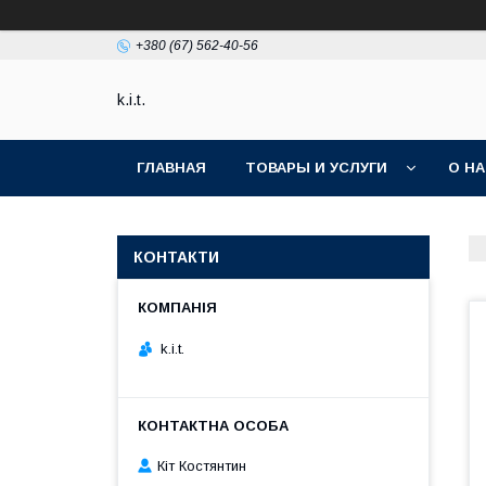
+380 (67) 562-40-56
k.i.t.
ГЛАВНАЯ
ТОВАРЫ И УСЛУГИ
О Н
КОНТАКТИ
k.i.t.
Кіт Костянтин