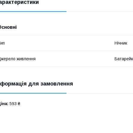
арактеристики
Основні
ип
Нічник
жерело живлення
Батарей
нформація для замовлення
іна:
593 ₴