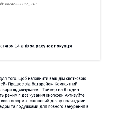
од:
44742-23005c_218
ротягом 14 днів
за рахунок покупця
 для того, щоб наповнити ваш дім святковою
ей- Працює від батарейок- Компактний
ольори підсвічування- Таймер на 6 годин-
ть режим підсвічування кнопкою- Активуйте
атково оформте святковий декор гірляндами,
пледом та подушками для повного занурення в