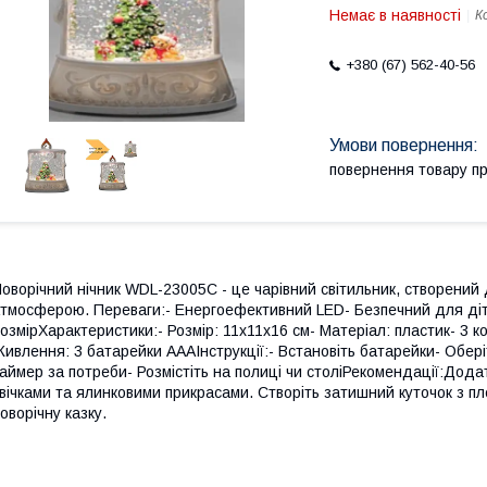
Немає в наявності
К
+380 (67) 562-40-56
повернення товару п
оворічний нічник WDL-23005C - це чарівний світильник, створений
тмосферою. Переваги:- Енергоефективний LED- Безпечний для діт
озмірХарактеристики:- Розмір: 11x11x16 см- Матеріал: пластик- 3 к
ивлення: 3 батарейки AAAІнструкції:- Встановіть батарейки- Обері
аймер за потреби- Розмістіть на полиці чи століРекомендації:Дод
вічками та ялинковими прикрасами. Створіть затишний куточок з 
оворічну казку.