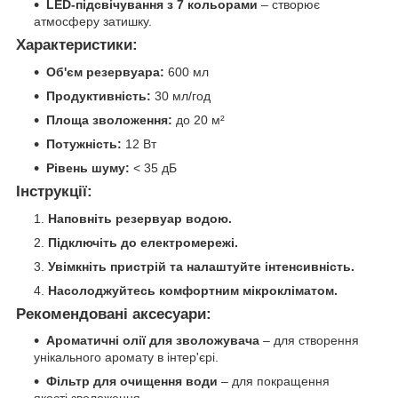
LED-підсвічування з 7 кольорами
– створює
атмосферу затишку.
Характеристики:
Об'єм резервуара:
600 мл
Продуктивність:
30 мл/год
Площа зволоження:
до 20 м²
Потужність:
12 Вт
Рівень шуму:
< 35 дБ
Інструкції:
Наповніть резервуар водою.
Підключіть до електромережі.
Увімкніть пристрій та налаштуйте інтенсивність.
Насолоджуйтесь комфортним мікрокліматом.
Рекомендовані аксесуари:
Ароматичні олії для зволожувача
– для створення
унікального аромату в інтер'єрі.
Фільтр для очищення води
– для покращення