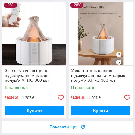
–28%
–28%
Зволожувач повітря з
Увлажнитель повітря з
підсвічуванням імітації
підсвічуванням та імітацією
полум'я XPRO 300 мл
полум'я XPRO 300 мл
(44655-_494)
(44655-_496)
В наявності
В наявності
946
946
₴
₴
1 307 ₴
1 307 ₴
Купити
Купити
Показати ще