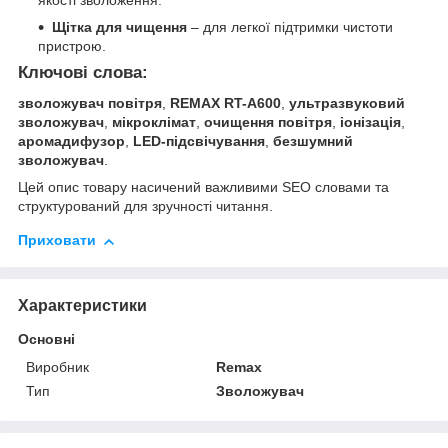
якості зволоження.
Щітка для чищення
– для легкої підтримки чистоти
пристрою.
Ключові слова:
зволожувач повітря
,
REMAX RT-A600
,
ультразвуковий
зволожувач
,
мікроклімат
,
очищення повітря
,
іонізація
,
аромадифузор
,
LED-підсвічування
,
безшумний
зволожувач
.
Цей опис товару насичений важливими SEO словами та
структурований для зручності читання.
Приховати
Характеристики
Основні
Виробник
Remax
Тип
Зволожувач