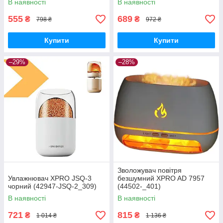
В наявності
В наявності
555
689
₴
₴
798 ₴
972 ₴
Купити
Купити
–29%
–28%
Зволожувач повітря
Увлажнювач XPRO JSQ-3
безшумний XPRO AD 7957
чорний (42947-JSQ-2_309)
(44502-_401)
В наявності
В наявності
721
815
₴
₴
1 014 ₴
1 136 ₴