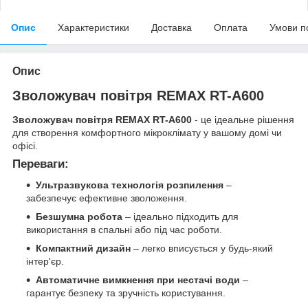
Опис
Характеристики
Доставка
Оплата
Умови п
Опис
Зволожувач повітря REMAX RT-A600
Зволожувач повітря REMAX RT-A600
- це ідеальне рішення
для створення комфортного мікроклімату у вашому домі чи
офісі.
Переваги:
Ультразвукова технологія розпилення
–
забезпечує ефективне зволоження.
Безшумна робота
– ідеально підходить для
використання в спальні або під час роботи.
Компактний дизайн
– легко вписується у будь-який
інтер'єр.
Автоматичне вимкнення при нестачі води
–
гарантує безпеку та зручність користування.