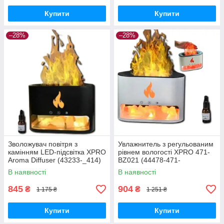
Купити
Купити
–28%
–28%
Зволожувач повітря з
Увлажнитель з регульованим
камінням LED-підсвітка XPRO
рівнем вологості XPRO 471-
Aroma Diffuser (43233-_414)
BZ021 (44478-471-
BZ021_460)
В наявності
В наявності
845
904
₴
₴
1 175 ₴
1 251 ₴
Купити
Купити